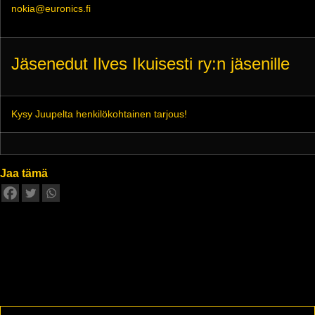
nokia@euronics.fi
Jäsenedut Ilves Ikuisesti ry:n jäsenille
Kysy Juupelta henkilökohtainen tarjous!
Jaa tämä