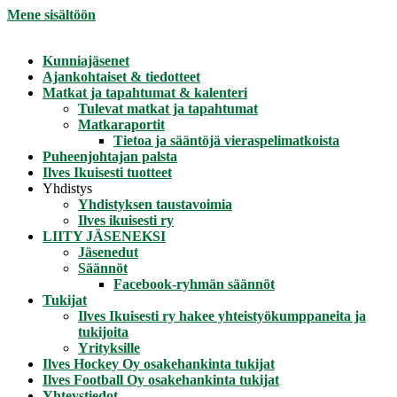
Mene sisältöön
Kunniajäsenet
Ajankohtaiset & tiedotteet
Matkat ja tapahtumat & kalenteri
Tulevat matkat ja tapahtumat
Matkaraportit
Tietoa ja sääntöjä vieraspelimatkoista
Puheenjohtajan palsta
Ilves Ikuisesti tuotteet
Yhdistys
Yhdistyksen taustavoimia
Ilves ikuisesti ry
LIITY JÄSENEKSI
Jäsenedut
Säännöt
Facebook-ryhmän säännöt
Tukijat
Ilves Ikuisesti ry hakee yhteistyökumppaneita ja
tukijoita
Yrityksille
Ilves Hockey Oy osakehankinta tukijat
Ilves Football Oy osakehankinta tukijat
Yhteystiedot