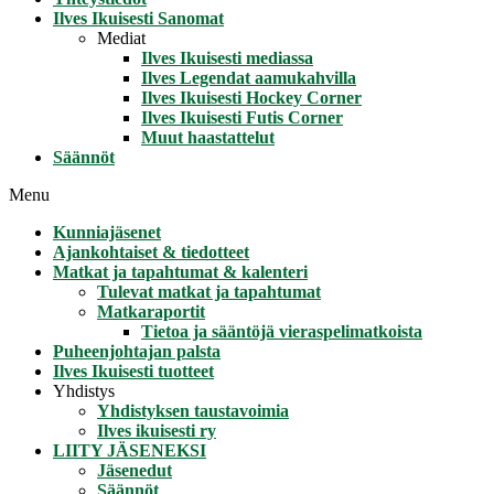
Ilves Ikuisesti Sanomat
Mediat
Ilves Ikuisesti mediassa
Ilves Legendat aamukahvilla
Ilves Ikuisesti Hockey Corner
Ilves Ikuisesti Futis Corner
Muut haastattelut
Säännöt
Menu
Kunniajäsenet
Ajankohtaiset & tiedotteet
Matkat ja tapahtumat & kalenteri
Tulevat matkat ja tapahtumat
Matkaraportit
Tietoa ja sääntöjä vieraspelimatkoista
Puheenjohtajan palsta
Ilves Ikuisesti tuotteet
Yhdistys
Yhdistyksen taustavoimia
Ilves ikuisesti ry
LIITY JÄSENEKSI
Jäsenedut
Säännöt