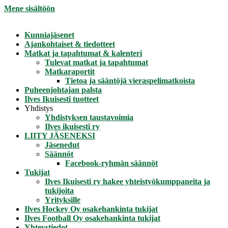
Mene sisältöön
Kunniajäsenet
Ajankohtaiset & tiedotteet
Matkat ja tapahtumat & kalenteri
Tulevat matkat ja tapahtumat
Matkaraportit
Tietoa ja sääntöjä vieraspelimatkoista
Puheenjohtajan palsta
Ilves Ikuisesti tuotteet
Yhdistys
Yhdistyksen taustavoimia
Ilves ikuisesti ry
LIITY JÄSENEKSI
Jäsenedut
Säännöt
Facebook-ryhmän säännöt
Tukijat
Ilves Ikuisesti ry hakee yhteistyökumppaneita ja
tukijoita
Yrityksille
Ilves Hockey Oy osakehankinta tukijat
Ilves Football Oy osakehankinta tukijat
Yhteystiedot