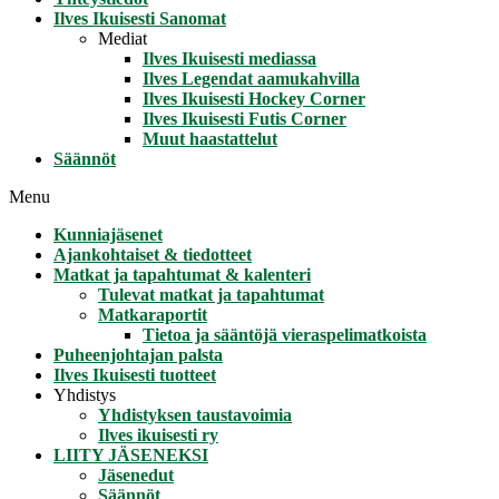
Ilves Ikuisesti Sanomat
Mediat
Ilves Ikuisesti mediassa
Ilves Legendat aamukahvilla
Ilves Ikuisesti Hockey Corner
Ilves Ikuisesti Futis Corner
Muut haastattelut
Säännöt
Menu
Kunniajäsenet
Ajankohtaiset & tiedotteet
Matkat ja tapahtumat & kalenteri
Tulevat matkat ja tapahtumat
Matkaraportit
Tietoa ja sääntöjä vieraspelimatkoista
Puheenjohtajan palsta
Ilves Ikuisesti tuotteet
Yhdistys
Yhdistyksen taustavoimia
Ilves ikuisesti ry
LIITY JÄSENEKSI
Jäsenedut
Säännöt