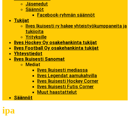
Jäsenedut
Säännöt
Facebook-ryhmän säännöt
Tukijat
Ilves Ikuisesti ry hakee yhteistyökumppaneita ja
tukijoita
Yrityksille
Ilves Hockey Oy osakehankinta tukijat
Ilves Football Oy osakehankinta tukijat
Yhteystiedot
Ilves Ikuisesti Sanomat
Mediat
Ilves Ikuisesti mediassa
Ilves Legendat aamukahvilla
Ilves Ikuisesti Hockey Corner
Ilves Ikuisesti Futis Corner
Muut haastattelut
Säännöt
ipa