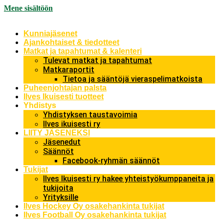
Mene sisältöön
Kunniajäsenet
Ajankohtaiset & tiedotteet
Matkat ja tapahtumat & kalenteri
Tulevat matkat ja tapahtumat
Matkaraportit
Tietoa ja sääntöjä vieraspelimatkoista
Puheenjohtajan palsta
Ilves Ikuisesti tuotteet
Yhdistys
Yhdistyksen taustavoimia
Ilves ikuisesti ry
LIITY JÄSENEKSI
Jäsenedut
Säännöt
Facebook-ryhmän säännöt
Tukijat
Ilves Ikuisesti ry hakee yhteistyökumppaneita ja
tukijoita
Yrityksille
Ilves Hockey Oy osakehankinta tukijat
Ilves Football Oy osakehankinta tukijat