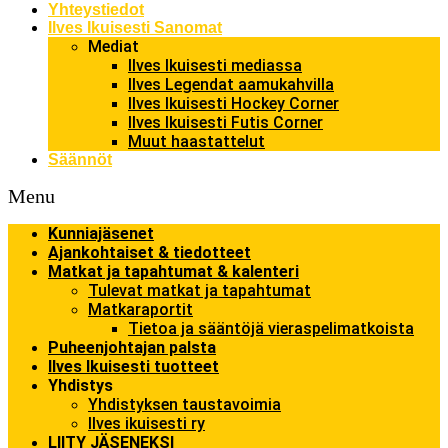
Yhteystiedot
Ilves Ikuisesti Sanomat
Mediat
Ilves Ikuisesti mediassa
Ilves Legendat aamukahvilla
Ilves Ikuisesti Hockey Corner
Ilves Ikuisesti Futis Corner
Muut haastattelut
Säännöt
Menu
Kunniajäsenet
Ajankohtaiset & tiedotteet
Matkat ja tapahtumat & kalenteri
Tulevat matkat ja tapahtumat
Matkaraportit
Tietoa ja sääntöjä vieraspelimatkoista
Puheenjohtajan palsta
Ilves Ikuisesti tuotteet
Yhdistys
Yhdistyksen taustavoimia
Ilves ikuisesti ry
LIITY JÄSENEKSI