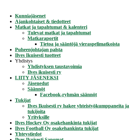
Mene
sisältöön
Kunniajäsenet
Ajankohtaiset & tiedotteet
Matkat ja tapahtumat & kalenteri
Tulevat matkat ja tapahtumat
Matkaraportit
Tietoa ja sääntöjä vieraspelimatkoista
Puheenjohtajan palsta
Ilves Ikuisesti tuotteet
Yhdistys
Yhdistyksen taustavoimia
Ilves ikuisesti ry
LIITY JÄSENEKSI
Jäsenedut
Säännöt
Facebook-ryhmän säännöt
Tukijat
Ilves Ikuisesti ry hakee yhteistyökumppaneita ja
tukijoita
Yrityksille
Ilves Hockey Oy osakehankinta tukijat
Ilves Football Oy osakehankinta tukijat
Yhteystiedot
Ilves Ikuisesti Sanomat