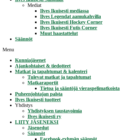
Mediat
Ilves Ikuisesti mediassa
Ilves Legendat aamukahvilla
Ilves Ikuisesti Hockey Corner
Ilves Ikuisesti Futis Corner
Muut haastattelut
Säännöt
Menu
Kunniajäsenet
Ajankohtaiset & tiedotteet
Matkat ja tapahtumat & kalenteri
Tulevat matkat ja tapahtumat
Matkaraportit
Tietoa ja sääntöjä vieraspelimatkoista
Puheenjohtajan palsta
Ilves Ikuisesti tuotteet
Yhdistys
Yhdistyksen taustavoimia
Ilves ikuisesti ry
LIITY JÄSENEKSI
Jäsenedut
Säännöt
Facebook-ryhmän säännöt