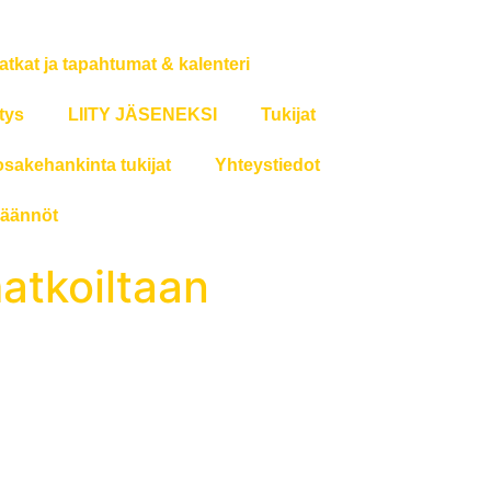
atkat ja tapahtumat & kalenteri
tys
LIITY JÄSENEKSI
Tukijat
osakehankinta tukijat
Yhteystiedot
äännöt
matkoiltaan