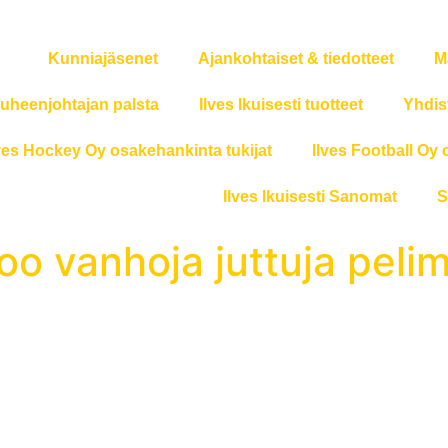
Kunniajäsenet
Ajankohtaiset & tiedotteet
M
uheenjohtajan palsta
Ilves Ikuisesti tuotteet
Yhdis
ves Hockey Oy osakehankinta tukijat
Ilves Football Oy 
Ilves Ikuisesti Sanomat
S
too vanhoja juttuja peli