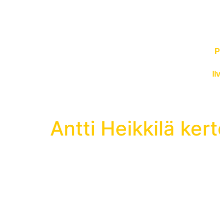
P
Il
Antti Heikkilä ker