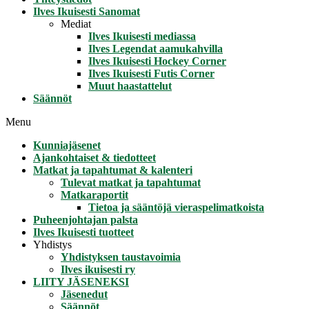
Ilves Ikuisesti Sanomat
Mediat
Ilves Ikuisesti mediassa
Ilves Legendat aamukahvilla
Ilves Ikuisesti Hockey Corner
Ilves Ikuisesti Futis Corner
Muut haastattelut
Säännöt
Menu
Kunniajäsenet
Ajankohtaiset & tiedotteet
Matkat ja tapahtumat & kalenteri
Tulevat matkat ja tapahtumat
Matkaraportit
Tietoa ja sääntöjä vieraspelimatkoista
Puheenjohtajan palsta
Ilves Ikuisesti tuotteet
Yhdistys
Yhdistyksen taustavoimia
Ilves ikuisesti ry
LIITY JÄSENEKSI
Jäsenedut
Säännöt