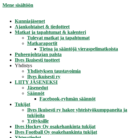
Mene sisältöön
Kunniajäsenet
Ajankohtaiset & tiedotteet
Matkat ja tapahtumat & kalenteri
Tulevat matkat ja tapahtumat
Matkaraportit
Tietoa ja sääntöjä vieraspelimatkoista
Puheenjohtajan palsta
Ilves Ikuisesti tuotteet
Yhdistys
Yhdistyksen taustavoimia
Ilves ikuisesti ry
LIITY JÄSENEKSI
Jäsenedut
Säännöt
Facebook-ryhmän säännöt
Tukijat
Ilves Ikuisesti ry hakee yhteistyökumppaneita ja
tukijoita
Yrityksille
Ilves Hockey Oy osakehankinta tukijat
Ilves Football Oy osakehankinta tukijat
Yhteystiedot