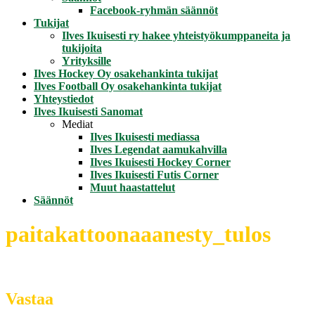
Facebook-ryhmän säännöt
Tukijat
Ilves Ikuisesti ry hakee yhteistyökumppaneita ja
tukijoita
Yrityksille
Ilves Hockey Oy osakehankinta tukijat
Ilves Football Oy osakehankinta tukijat
Yhteystiedot
Ilves Ikuisesti Sanomat
Mediat
Ilves Ikuisesti mediassa
Ilves Legendat aamukahvilla
Ilves Ikuisesti Hockey Corner
Ilves Ikuisesti Futis Corner
Muut haastattelut
Säännöt
paitakattoonaaanesty_tulos
Vastaa