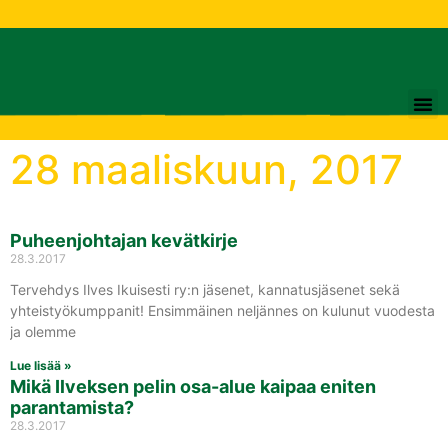
28 maaliskuun, 2017
Puheenjohtajan kevätkirje
28.3.2017
Tervehdys Ilves Ikuisesti ry:n jäsenet, kannatusjäsenet sekä
yhteistyökumppanit! Ensimmäinen neljännes on kulunut vuodesta
ja olemme
Lue lisää »
Mikä Ilveksen pelin osa-alue kaipaa eniten
parantamista?
28.3.2017