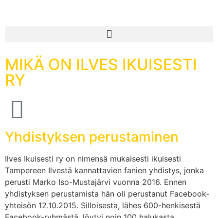
MIKÄ ON ILVES IKUISESTI
RY
Yhdistyksen perustaminen
Ilves Ikuisesti ry on nimensä mukaisesti ikuisesti
Tampereen Ilvestä kannattavien fanien yhdistys, jonka
perusti Marko Iso-Mustajärvi vuonna 2016. Ennen
yhdistyksen perustamista hän oli perustanut Facebook-
yhteisön 12.10.2015. Silloisesta, lähes 600-henkisestä
Facebook-ryhmästä, löytyi noin 100 halukasta