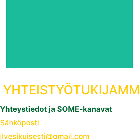
tapahtumista
Ravintola Hookissa. Pysy kuulolla tulevista
vieraspelimatkoja soveltuviin viikonloppupeleihin
Ilves ikuisesti ry järjestää jäsenilleen erilaisia
tulossa
Lisää erilaisia vieraspelimatkoja
YHTEISTYÖTUKIJAM
Yhteystiedot ja SOME-kanavat
Sähköposti
ilvesikuisesti@gmail.com