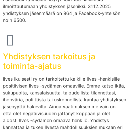
ilmoittautumaan yhdistyksen jäseniksi. 31.12.2025
yhdistyksen jäsenmäärä on 964 ja Facebook-yhteisön
noin 6500.
Yhdistyksen tarkoitus ja
toiminta-ajatus
Ilves Ikuisesti ry on tarkoitettu kaikille Ilves -henkisille
positiivisen Ilves -sydämen omaaville. Emme katso ikää,
sukupuolta, kansalaisuutta, taloudellista tilannettasi,
ihonväriä, poliittista tai uskonnollista kantaa yhdistyksen
jäsenyyttä hakevilta. Ainoa vaatimuksemme vain on,
että olet negatiivisuuden jättänyt koppaan ja olet
aidosti Ilves -sydämen omaava henkilö. Yhdistys
kannattaa ja tukee Ilvestä mahdollisuuksien mukaan eri