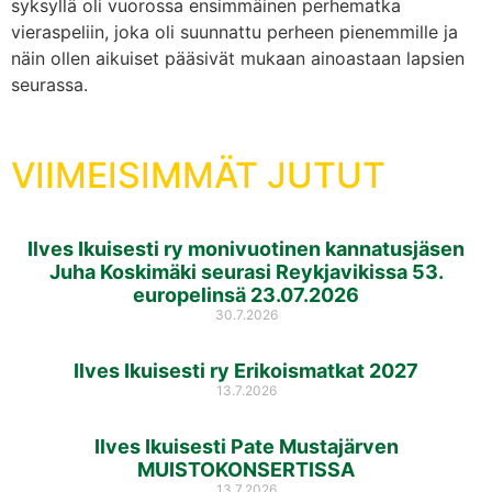
syksyllä oli vuorossa ensimmäinen perhematka
vieraspeliin, joka oli suunnattu perheen pienemmille ja
näin ollen aikuiset pääsivät mukaan ainoastaan lapsien
seurassa.
VIIMEISIMMÄT JUTUT
Ilves Ikuisesti ry monivuotinen kannatusjäsen
Juha Koskimäki seurasi Reykjavikissa 53.
europelinsä 23.07.2026
30.7.2026
Ilves Ikuisesti ry Erikoismatkat 2027
13.7.2026
Ilves Ikuisesti Pate Mustajärven
MUISTOKONSERTISSA
13.7.2026