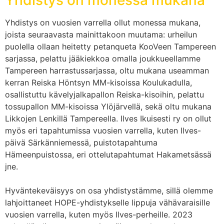
Yhdistys on monessa mukana
Yhdistys on vuosien varrella ollut monessa mukana,
joista seuraavasta mainittakoon muutama: urheilun
puolella ollaan heitetty petanqueta KooVeen Tampereen
sarjassa, pelattu jääkiekkoa omalla joukkueellamme
Tampereen harrastussarjassa, oltu mukana useamman
kerran Reiska Höntsyn MM-kisoissa Koulukadulla,
osallistuttu kävelyjalkapallon Reiska-kisoihin, pelattu
tossupallon MM-kisoissa Ylöjärvellä, sekä oltu mukana
Likkojen Lenkillä Tampereella. Ilves Ikuisesti ry on ollut
myös eri tapahtumissa vuosien varrella, kuten Ilves-
päivä Särkänniemessä, puistotapahtuma
Hämeenpuistossa, eri ottelutapahtumat Hakametsässä
jne.
Hyväntekeväisyys on osa yhdistystämme, sillä olemme
lahjoittaneet HOPE-yhdistykselle lippuja vähävaraisille
vuosien varrella, kuten myös Ilves-perheille. 2023