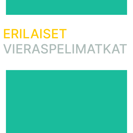
ERILAISET
VIERASPELIMATKAT
tapahtumista
Ravintola Hookissa. Pysy kuulolla tulevista
vieraspelimatkoja soveltuviin viikonloppupeleihin
Ilves ikuisesti ry järjestää jäsenilleen erilaisia
tulossa
Lisää erilaisia vieraspelimatkoja