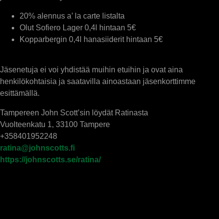
20% alennus a’ la carte listalta
Olut Sofiero Lager 0,4l hintaan 5€
Kopparbergin 0,4l hanasiiderit hintaan 5€
Jäsenetuja ei voi yhdistää muihin etuihin ja ovat aina
henkilökohtaisia ja saatavilla ainoastaan jäsenkorttimme
esittämällä.
Tampereen John Scott’sin löydät Ratinasta
Vuolteenkatu 1, 33100 Tampere
+358401952248
ratina@johnscotts.fi
https://johnscotts.se/ratina/