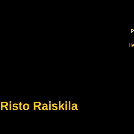
P
Il
Risto Raiskila