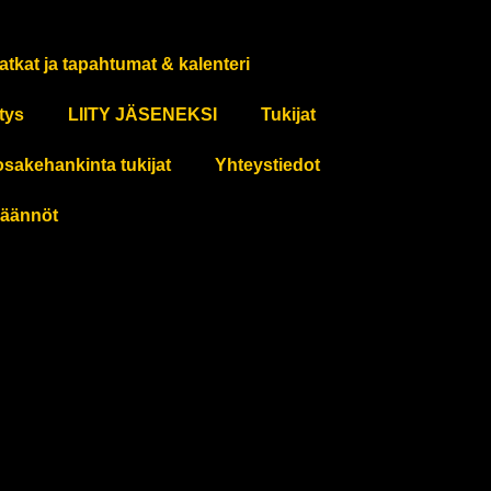
atkat ja tapahtumat & kalenteri
tys
LIITY JÄSENEKSI
Tukijat
osakehankinta tukijat
Yhteystiedot
äännöt