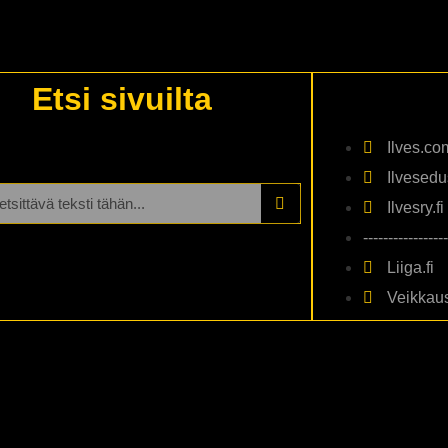
Etsi sivuilta
Ilves.co
Ilvesedus
Ilvesry.fi
-----------------
Liiga.fi
Veikkaus