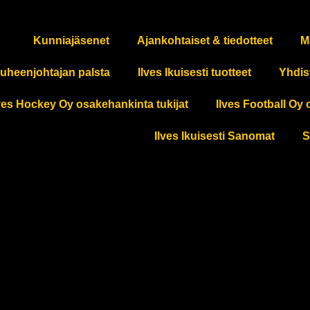
Kunniajäsenet
Ajankohtaiset & tiedotteet
M
uheenjohtajan palsta
Ilves Ikuisesti tuotteet
Yhdis
ves Hockey Oy osakehankinta tukijat
Ilves Football Oy 
Ilves Ikuisesti Sanomat
S