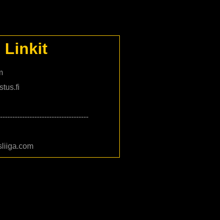
Linkit
m
tus.fi
------------------------------------
liiga.com