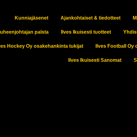
Kunniajäsenet
Ajankohtaiset & tiedotteet
M
uheenjohtajan palsta
Ilves Ikuisesti tuotteet
Yhdis
ves Hockey Oy osakehankinta tukijat
Ilves Football Oy 
Ilves Ikuisesti Sanomat
S