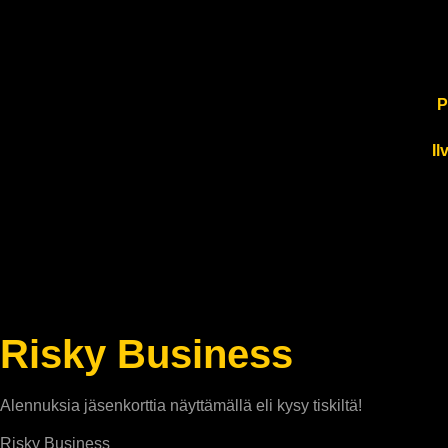
P
Il
Risky Business
Alennuksia jäsenkorttia näyttämällä eli kysy tiskiltä!
Risky Business