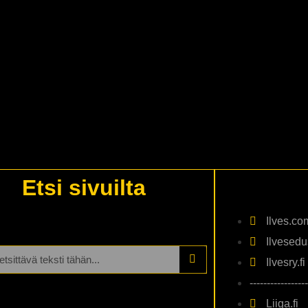
Etsi sivuilta
Ilves.co
Ilvesedus
Ilvesry.fi
-----------------
Liiga.fi