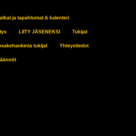
atkat ja tapahtumat & kalenteri
tys
LIITY JÄSENEKSI
Tukijat
osakehankinta tukijat
Yhteystiedot
äännöt