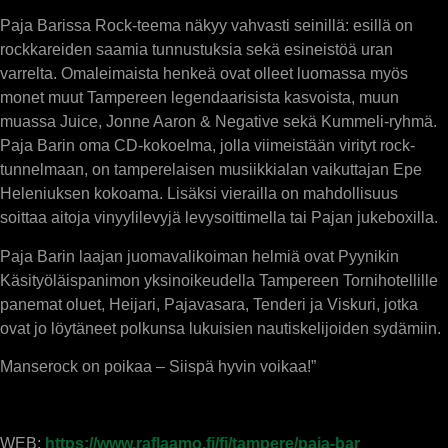
Paja Barissa Rock-teema näkyy vahvasti seinillä: esillä on
rockkareiden saamia tunnustuksia sekä esineistöä uran
varrelta. Omaleimaista henkeä ovat olleet luomassa myös
monet muut Tampereen legendaarisista kasvoista, muun
muassa Juice, Jonne Aaron & Negative sekä Kummeli-ryhmä.
Paja Barin oma CD-kokoelma, jolla viimeistään virityt rock-
tunnelmaan, on tamperelaisen musiikkialan vaikuttajan Epe
Heleniuksen kokoama. Lisäksi vierailla on mahdollisuus
soittaa aitoja vinyylilevyjä levysoittimella tai Pajan jukeboxilla.
Paja Barin laajan juomavalikoiman helmiä ovat Pyynikin
Käsityöläispanimon yksinoikeudella Tampereen Tornihotellille
panemat oluet, Heijari, Pajavasara, Tenderi ja Viskuri, jotka
ovat jo löytäneet polkunsa lukuisien nautiskelijoiden sydämiin.
Manserock on poikaa – Siispä hyvin voikaa!”
WEB:
https://www.raflaamo.fi/fi/tampere/paja-bar