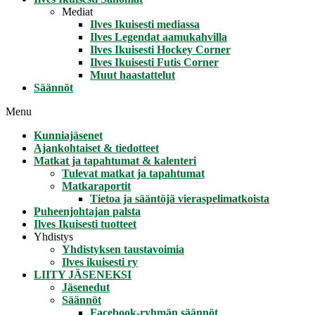
Mediat
Ilves Ikuisesti mediassa
Ilves Legendat aamukahvilla
Ilves Ikuisesti Hockey Corner
Ilves Ikuisesti Futis Corner
Muut haastattelut
Säännöt
Menu
Kunniajäsenet
Ajankohtaiset & tiedotteet
Matkat ja tapahtumat & kalenteri
Tulevat matkat ja tapahtumat
Matkaraportit
Tietoa ja sääntöjä vieraspelimatkoista
Puheenjohtajan palsta
Ilves Ikuisesti tuotteet
Yhdistys
Yhdistyksen taustavoimia
Ilves ikuisesti ry
LIITY JÄSENEKSI
Jäsenedut
Säännöt
Facebook-ryhmän säännöt