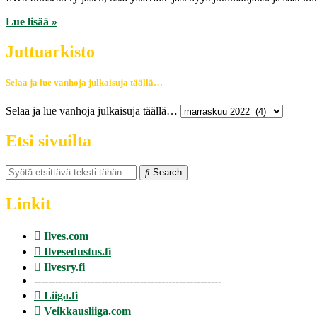
Lue lisää »
Juttuarkisto
Selaa ja lue vanhoja julkaisuja täällä…
Selaa ja lue vanhoja julkaisuja täällä…
Etsi sivuilta
Search
Linkit
Ilves.com
Ilvesedustus.fi
Ilvesry.fi
-----------------------------------------------------
Liiga.fi
Veikkausliiga.com