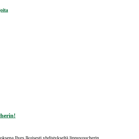
oita
cherin!
iitoksena Ilves Ikuisesti yhdistykseltä lippuvoucherin