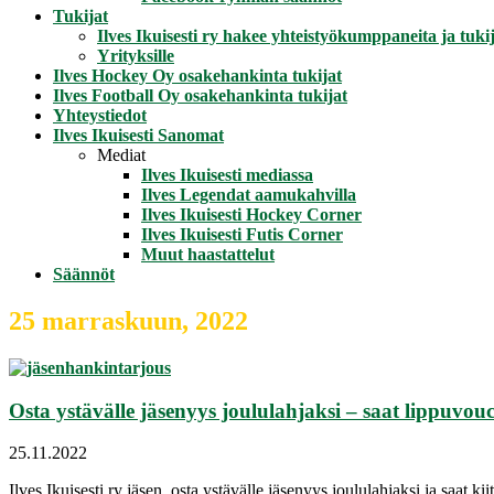
Tukijat
Ilves Ikuisesti ry hakee yhteistyökumppaneita ja tukij
Yrityksille
Ilves Hockey Oy osakehankinta tukijat
Ilves Football Oy osakehankinta tukijat
Yhteystiedot
Ilves Ikuisesti Sanomat
Mediat
Ilves Ikuisesti mediassa
Ilves Legendat aamukahvilla
Ilves Ikuisesti Hockey Corner
Ilves Ikuisesti Futis Corner
Muut haastattelut
Säännöt
25 marraskuun, 2022
Osta ystävälle jäsenyys joululahjaksi – saat lippuvou
25.11.2022
Ilves Ikuisesti ry jäsen, osta ystävälle jäsenyys joululahjaksi ja saat k