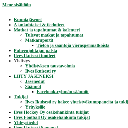
Mene sisältöön
Kunniajäsenet
Ajankohtaiset & tiedotteet
Matkat ja tapahtumat & kalenteri
Tulevat matkat ja tapahtumat
Matkaraportit
Tietoa ja sääntöjä vieraspelimatkoista
Puheenjohtajan palsta
Ilves Ikuisesti tuotteet
Yhdistys
Yhdistyksen taustavoimia
Ilves ikuisesti ry
LIITY JÄSENEKSI
Jäsenedut
Säännöt
Facebook-ryhmän säännöt
Tukijat
Ilves Ikuisesti ry hakee yhteistyökumppaneita ja tukij
Yrityksille
Ilves Hockey Oy osakehankinta tukijat
Ilves Football Oy osakehankinta tukijat
Yhteystiedot
Ilves Ikuisesti Sanomat