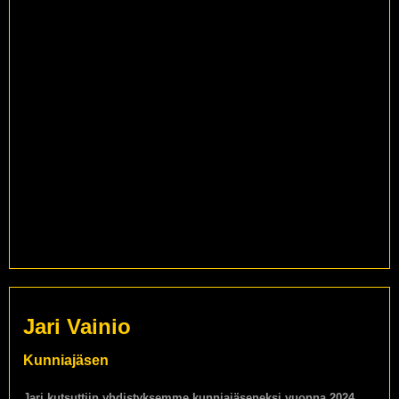
Jari Vainio
Kunniajäsen
Jari kutsuttiin yhdistyksemme kunniajäseneksi vuonna 2024.