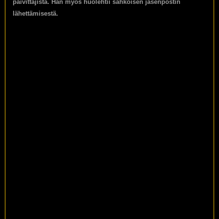
päivittäjistä. Hän myös huolehtii sähköisen jäsenpostin
lähettämisestä.