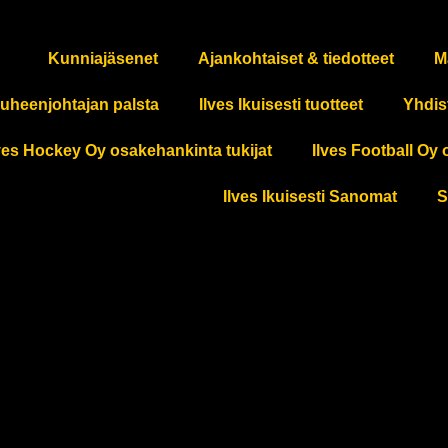
Kunniajäsenet
Ajankohtaiset & tiedotteet
M
uheenjohtajan palsta
Ilves Ikuisesti tuotteet
Yhdis
ves Hockey Oy osakehankinta tukijat
Ilves Football Oy 
Ilves Ikuisesti Sanomat
S