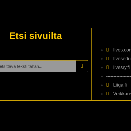
Etsi sivuilta
Ilves.co
Ilvesedus
Ilvesry.fi
-----------------
Liiga.fi
Veikkaus