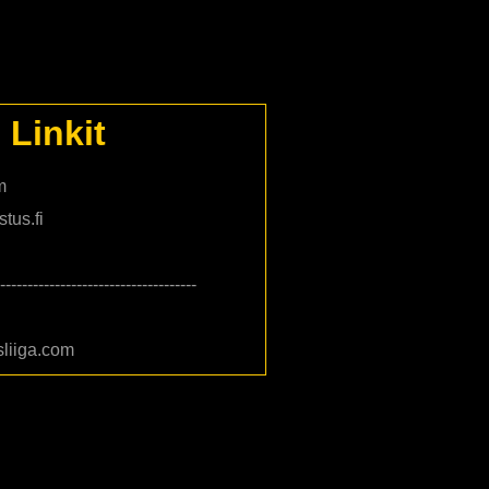
Linkit
m
tus.fi
------------------------------------
liiga.com