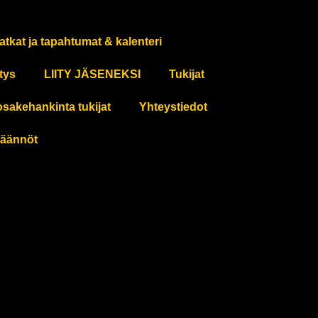
atkat ja tapahtumat & kalenteri
tys
LIITY JÄSENEKSI
Tukijat
osakehankinta tukijat
Yhteystiedot
äännöt