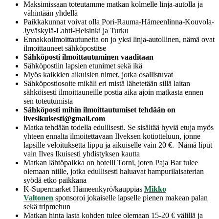
Maksimissaan toteutamme matkan kolmelle linja-autolla ja
vähintään yhdellä
Paikkakunnat voivat olla Pori-Rauma-Hämeenlinna-Kouvola-
Jyväskylä-Lahti-Helsinki ja Turku
Ennakkoilmoittautuneita on jo yksi linja-autollinen, nämä ovat
ilmoittauneet sähköpostitse
Sähköposti ilmoittautuminen vaaditaan
Sähköpostiin lapsien etunimet sekä ikä
Myös kaikkien aikuisien nimet, jotka osallistuvat
Sähköpostiosoite mikäli eri mistä lähetetään sillä laitan
sähköisesti ilmoittauneille postia aika ajoin matkasta ennen
sen toteutumista
Sähköposti mihin ilmoittautumiset tehdään on
ilvesikuisesti@gmail.com
Matka tehdään todella edullisesti. Se sisältää hyviä etuja myös
yhteen ennalta ilmoitettavaan Ilveksen kotiotteluun, jonne
lapsille veloituksetta lippu ja aikuiselle vain 20 €. Nämä liput
vain Ilves Ikuisesti yhdistyksen kautta
Matkan lähtöpaikka on hotelli Torni, joten Paja Bar tulee
olemaan niille, jotka edullisesti haluavat hampurilaisaterian
syödä etko paikkana
K-Supermarket Hämeenkyrö/kauppias
Mikko
Valtonen
sponsoroi jokaiselle lapselle pienen makean palan
sekä tripmehun
Matkan hinta lasta kohden tulee olemaan 15-20 € välillä ja