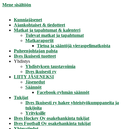
Mene sisältöön
Kunniajäsenet
Ajankohtaiset & tiedotteet
Matkat ja tapahtumat & kalenteri
Tulevat matkat ja tapahtumat
Matkaraportit
Tietoa ja sääntöjä vieraspelimatkoista
Puheenjohtajan palsta
Ilves Ikuisesti tuotteet
Yhdistys
Yhdistyksen taustavoimia
Ilves ikuisesti ry
LIITY JÄSENEKSI
Jäsenedut
Säännöt
Facebook-ryhmän säännöt
Tukijat
Ilves Ikuisesti ry hakee yhteistyökumppaneita ja
tukijoita
Yrityksille
Ilves Hockey Oy osakehankinta tukijat
Ilves Football Oy osakehankinta tukijat
Yhteystiedot