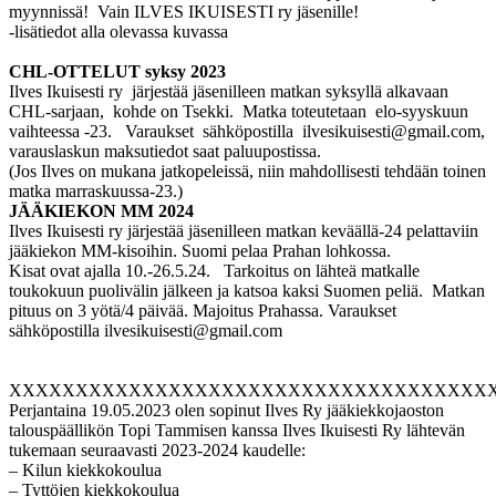
myynnissä! Vain ILVES IKUISESTI ry jäsenille!
-lisätiedot alla olevassa kuvassa
CHL-OTTELUT syksy 2023
Ilves Ikuisesti ry järjestää jäsenilleen matkan syksyllä alkavaan
CHL-sarjaan, kohde on Tsekki. Matka toteutetaan elo-syyskuun
vaihteessa -23. Varaukset sähköpostilla ilvesikuisesti@gmail.com,
varauslaskun maksutiedot saat paluupostissa.
(Jos Ilves on mukana jatkopeleissä, niin mahdollisesti tehdään toinen
matka marraskuussa-23.)
JÄÄKIEKON MM 2024
Ilves Ikuisesti ry järjestää jäsenilleen matkan keväällä-24 pelattaviin
jääkiekon MM-kisoihin. Suomi pelaa Prahan lohkossa.
Kisat ovat ajalla 10.-26.5.24. Tarkoitus on lähteä matkalle
toukokuun puolivälin jälkeen ja katsoa kaksi Suomen peliä. Matkan
pituus on 3 yötä/4 päivää. Majoitus Prahassa. Varaukset
sähköpostilla ilvesikuisesti@gmail.com
XXXXXXXXXXXXXXXXXXXXXXXXXXXXXXXXXXXX
Perjantaina 19.05.2023 olen sopinut Ilves Ry jääkiekkojaoston
talouspäällikön Topi Tammisen kanssa Ilves Ikuisesti Ry lähtevän
tukemaan seuraavasti 2023-2024 kaudelle:
– Kilun kiekkokoulua
– Tyttöjen kiekkokoulua