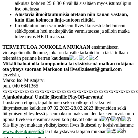
aikuista kohden 25 €-30 € välillä sisältäen myös istumalipun
itse ottelussa
Alustavia ilmoittautumisia otetaan niin kauan vastaan,
kuin tilaa kolmeen linja-autoon riittää.
Ilmoittautuminen varmistetaan Ilves Ikuisesti lähettämään
sähköpostiin heti matkapäivän varmistuessa ja silloin matka
tulee myös HETI maksaa.
TERVETULOA JOUKOLLA MUKAAN
ensimmäiseen
vieraspelimatkallemme, joka on lapsille tarkoitettu ja tästä tullaan
tekemään perinne kerran kaudessa
Mikäli haluat olla kumppanina tai yksityisenä matkan tukijana
ota yhteys suoraan Markoon tai ilvesikuisesti@gmail.com
terveisin,
Marko Iso-Mustajärvi
puh. 040 6641365
xxxxxxxxxxxxxxxxxxxxxxxxxxxxxxxxxxxxxxxxxxxxxxxxxxxxxxx
Ajankohtaista! Uusille jäsenille PlayOff-arvonta!
Loistavien etujen, tapahtumien sekä matkojen lisäksi nyt
liittymisetuna kaikkien 07.02.2023-28.02.2023 liittyneiden sekä
liittymisen yhteydessä jäsenmaksun maksaneiden kesken arvotaan 5
lippua Ilveksen ensimmäiseen koti playoff otteluun
Siis liity nyt mukaan yhdistykseen Ilves Ikuisesti ry kotisivuiltamme
www.ilvesikuisesti.fi
tai liitä ystäväsi lahjana mukaan