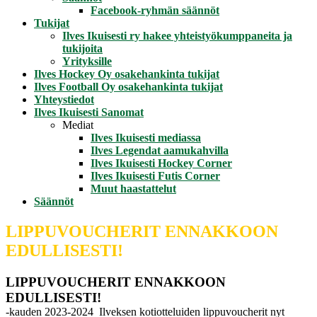
Facebook-ryhmän säännöt
Tukijat
Ilves Ikuisesti ry hakee yhteistyökumppaneita ja
tukijoita
Yrityksille
Ilves Hockey Oy osakehankinta tukijat
Ilves Football Oy osakehankinta tukijat
Yhteystiedot
Ilves Ikuisesti Sanomat
Mediat
Ilves Ikuisesti mediassa
Ilves Legendat aamukahvilla
Ilves Ikuisesti Hockey Corner
Ilves Ikuisesti Futis Corner
Muut haastattelut
Säännöt
LIPPUVOUCHERIT ENNAKKOON
EDULLISESTI!
LIPPUVOUCHERIT ENNAKKOON
EDULLISESTI!
-kauden 2023-2024 Ilveksen kotiotteluiden lippuvoucherit nyt