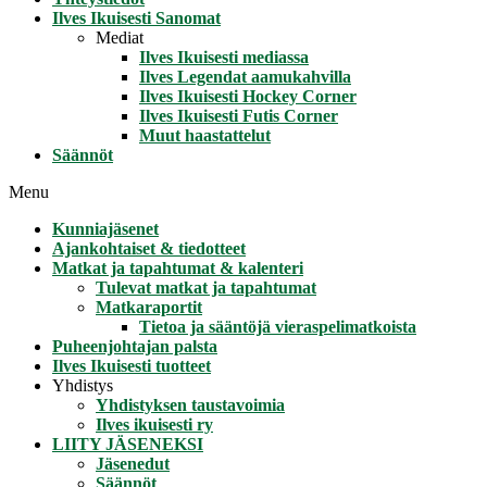
Ilves Ikuisesti Sanomat
Mediat
Ilves Ikuisesti mediassa
Ilves Legendat aamukahvilla
Ilves Ikuisesti Hockey Corner
Ilves Ikuisesti Futis Corner
Muut haastattelut
Säännöt
Menu
Kunniajäsenet
Ajankohtaiset & tiedotteet
Matkat ja tapahtumat & kalenteri
Tulevat matkat ja tapahtumat
Matkaraportit
Tietoa ja sääntöjä vieraspelimatkoista
Puheenjohtajan palsta
Ilves Ikuisesti tuotteet
Yhdistys
Yhdistyksen taustavoimia
Ilves ikuisesti ry
LIITY JÄSENEKSI
Jäsenedut
Säännöt