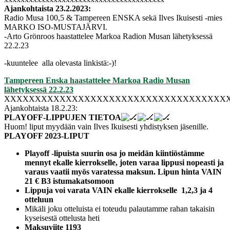
Ajankohtaista 23.2.2023:
Radio Musa 100,5 & Tampereen ENSKA sekä Ilves Ikuisesti -mies
MARKO ISO-MUSTAJÄRVI.
-Arto Grönroos haastattelee Markoa Radion Musan lähetyksessä
22.2.23
-kuuntelee alla olevasta linkistä:-)!
Tampereen Enska haastattelee Markoa Radio Musan
lähetyksessä 22.2.23
XXXXXXXXXXXXXXXXXXXXXXXXXXXXXXXXXXXX
Ajankohtaista 18.2.23:
PLAYOFF-LIPPUJEN TIETOA
Huom! liput myydään vain Ilves Ikuisesti yhdistyksen jäsenille.
PLAYOFF 2023-LIPUT
Playoff -lipuista suurin osa jo meidän kiintiöstämme
mennyt ekalle kierrokselle, joten varaa lippusi nopeasti ja
varaus vaatii myös varatessa maksun. Lipun hinta VAIN
21 € B3 istumakatsomoon
Lippuja voi varata VAIN ekalle kierrokselle 1,2,3 ja 4
otteluun
Mikäli joku otteluista ei toteudu palautamme rahan takaisin
kyseisestä ottelusta heti
Maksuviite 1193