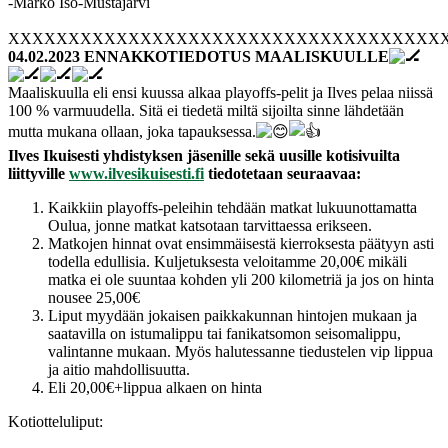
-Marko Iso-Mustajärvi
XXXXXXXXXXXXXXXXXXXXXXXXXXXXXXXXXXXX
04.02.2023 ENNAKKOTIEDOTUS MAALISKUULLE
Maaliskuulla eli ensi kuussa alkaa playoffs-pelit ja Ilves pelaa niissä
100 % varmuudella. Sitä ei tiedetä miltä sijoilta sinne lähdetään
mutta mukana ollaan, joka tapauksessa.
Ilves Ikuisesti yhdistyksen jäsenille sekä uusille kotisivuilta
liittyville
www.ilvesikuisesti.fi
tiedotetaan seuraavaa:
Kaikkiin playoffs-peleihin tehdään matkat lukuunottamatta
Oulua, jonne matkat katsotaan tarvittaessa erikseen.
Matkojen hinnat ovat ensimmäisestä kierroksesta päätyyn asti
todella edullisia. Kuljetuksesta veloitamme 20,00€ mikäli
matka ei ole suuntaa kohden yli 200 kilometriä ja jos on hinta
nousee 25,00€
Liput myydään jokaisen paikkakunnan hintojen mukaan ja
saatavilla on istumalippu tai fanikatsomon seisomalippu,
valintanne mukaan. Myös halutessanne tiedustelen vip lippua
ja aitio mahdollisuutta.
Eli 20,00€+lippua alkaen on hinta
Kotiotteluliput: