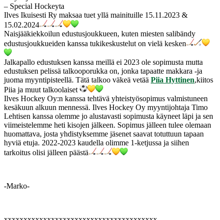
– Special Hockeyta
Ilves Ikuisesti Ry maksaa tuet yllä mainituille 15.11.2023 &
15.02.2024
Naisjääkiekkoilun edustusjoukkueen, kuten miesten salibändy
edustusjoukkueiden kanssa tukikeskustelut on vielä kesken
Jalkapallo edustuksen kanssa meillä ei 2023 ole sopimusta mutta
edustuksen pelissä talkooporukka on, jonka tapaatte makkara -ja
juoma myyntipisteellä. Tätä talkoo väkeä vetää
Piia Hyttinen
,kiitos
Piia ja muut talkoolaiset
Ilves Hockey Oy:n kanssa tehtävä yhteistyösopimus valmistuneen
kesäkuun alkuun mennessä. Ilves Hockey Oy myyntijohtaja Timo
Lehtisen kanssa olemme jo alustavasti sopimusta käyneet läpi ja sen
viimeistelemme heti kisojen jälkeen. Sopimus jälleen tulee olemaan
huomattava, josta yhdistyksemme jäsenet saavat totuttuun tapaan
hyviä etuja. 2022-2023 kaudella olimme 1-ketjussa ja siihen
tarkoitus olisi jälleen päästä
-Marko-
xxxxxxxxxxxxxxxxxxxxxxxxxxxxxxxxxxxxxxx