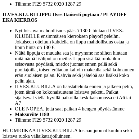
Tilimme FI29 5732 0920 1287 29
ILVES-KLUBI LIPPU Ilves Ikuisesti pöytään / PLAYOFF
EKA KIERROS
Nyt loistava mahdollisuus päästä 130 € hintaan ILVES-
KLUBILLE ensimmäisen kierroksen playoff peleihn.
Jokaiseen otteluun kahdella on lippu mahdollisuus ostaa ja
lipun hinta on 130 €.
Näitä lippuja et muualta saa ja myymme ne siihen hintaan
mitä nämä lisäliput on meille. Lippu sisältää ruokailun
seisovasta pöydästä, miedot juomat ennen peliä sekä
puoliajoilla, toisen erätauan kahvin makealla sekä kolmannen
erän suolaisen palan. Kahvia sekä jäätelöä saa lisäksi koko
pelin ajan.
ILVES-KLUBILLA on haastatteluita ennen ja jälkeen pelin,
joten tämä on kokonaisuutena loistava paketti. Paikat
sijaitsevat viellä hyvillä paikoilla keskikatsomossa eli A6 tai
A7
OLE NOPEA, jotta saat paikan 4 hengen pöydästämme
Maksuviite 1180
Tilimme FI29 5732 0920 1287 29
HUOMIOIKAA ILVES-KLUBILLA tosiaan juomat kuuluu sekä
loistava ruoka väliaikatarjoiluineen.