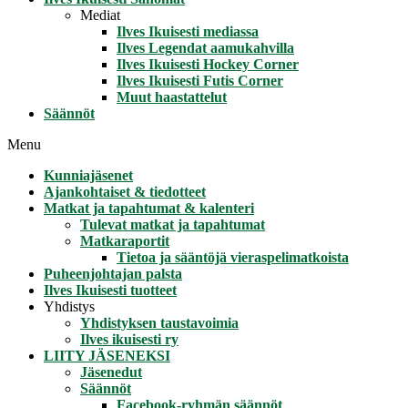
Mediat
Ilves Ikuisesti mediassa
Ilves Legendat aamukahvilla
Ilves Ikuisesti Hockey Corner
Ilves Ikuisesti Futis Corner
Muut haastattelut
Säännöt
Menu
Kunniajäsenet
Ajankohtaiset & tiedotteet
Matkat ja tapahtumat & kalenteri
Tulevat matkat ja tapahtumat
Matkaraportit
Tietoa ja sääntöjä vieraspelimatkoista
Puheenjohtajan palsta
Ilves Ikuisesti tuotteet
Yhdistys
Yhdistyksen taustavoimia
Ilves ikuisesti ry
LIITY JÄSENEKSI
Jäsenedut
Säännöt
Facebook-ryhmän säännöt