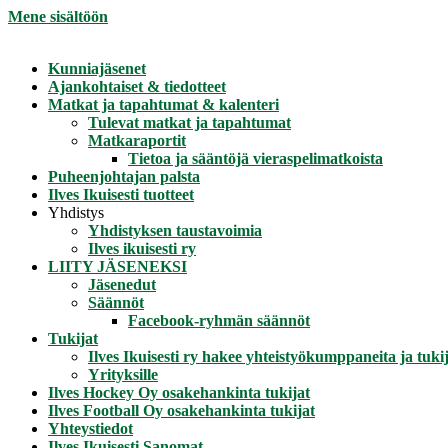
Mene sisältöön
Kunniajäsenet
Ajankohtaiset & tiedotteet
Matkat ja tapahtumat & kalenteri
Tulevat matkat ja tapahtumat
Matkaraportit
Tietoa ja sääntöjä vieraspelimatkoista
Puheenjohtajan palsta
Ilves Ikuisesti tuotteet
Yhdistys
Yhdistyksen taustavoimia
Ilves ikuisesti ry
LIITY JÄSENEKSI
Jäsenedut
Säännöt
Facebook-ryhmän säännöt
Tukijat
Ilves Ikuisesti ry hakee yhteistyökumppaneita ja tukij
Yrityksille
Ilves Hockey Oy osakehankinta tukijat
Ilves Football Oy osakehankinta tukijat
Yhteystiedot
Ilves Ikuisesti Sanomat