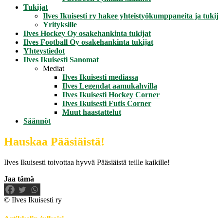
Tukijat
Ilves Ikuisesti ry hakee yhteistyökumppaneita ja tukij
Yrityksille
Ilves Hockey Oy osakehankinta tukijat
Ilves Football Oy osakehankinta tukijat
Yhteystiedot
Ilves Ikuisesti Sanomat
Mediat
Ilves Ikuisesti mediassa
Ilves Legendat aamukahvilla
Ilves Ikuisesti Hockey Corner
Ilves Ikuisesti Futis Corner
Muut haastattelut
Säännöt
Hauskaa Pääsiäistä!
Ilves Ikuisesti toivottaa hyvvä Pääsiäistä teille kaikille!
Jaa tämä
© Ilves Ikuisesti ry