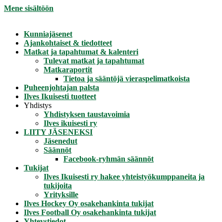
Mene sisältöön
Kunniajäsenet
Ajankohtaiset & tiedotteet
Matkat ja tapahtumat & kalenteri
Tulevat matkat ja tapahtumat
Matkaraportit
Tietoa ja sääntöjä vieraspelimatkoista
Puheenjohtajan palsta
Ilves Ikuisesti tuotteet
Yhdistys
Yhdistyksen taustavoimia
Ilves ikuisesti ry
LIITY JÄSENEKSI
Jäsenedut
Säännöt
Facebook-ryhmän säännöt
Tukijat
Ilves Ikuisesti ry hakee yhteistyökumppaneita ja
tukijoita
Yrityksille
Ilves Hockey Oy osakehankinta tukijat
Ilves Football Oy osakehankinta tukijat
Yhteystiedot