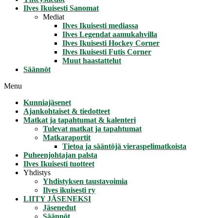
Ilves Ikuisesti Sanomat
Mediat
Ilves Ikuisesti mediassa
Ilves Legendat aamukahvilla
Ilves Ikuisesti Hockey Corner
Ilves Ikuisesti Futis Corner
Muut haastattelut
Säännöt
Menu
Kunniajäsenet
Ajankohtaiset & tiedotteet
Matkat ja tapahtumat & kalenteri
Tulevat matkat ja tapahtumat
Matkaraportit
Tietoa ja sääntöjä vieraspelimatkoista
Puheenjohtajan palsta
Ilves Ikuisesti tuotteet
Yhdistys
Yhdistyksen taustavoimia
Ilves ikuisesti ry
LIITY JÄSENEKSI
Jäsenedut
Säännöt