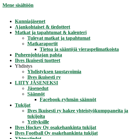
Mene sisältöön
Kunniajäsenet
Ajankohtaiset & tiedotteet
Matkat ja tapahtumat & kalenteri
Tulevat matkat ja tapahtumat
Matkaraportit
Tietoa ja sääntöjä vieraspelimatkoista
Puheenjohtajan palsta
Ilves Ikuisesti tuotteet
Yhdistys
Yhdistyksen taustavoimia
Ilves ikuisesti ry
LIITY JÄSENEKSI
Jäsenedut
Säännöt
Facebook-ryhmän säännöt
Tukijat
Ilves Ikuisesti ry hakee yhteistyökumppaneita ja
tukijoita
Yrityksille
Ilves Hockey Oy osakehankinta tukijat
Ilves Football Oy osakehankinta tukijat
Yhteystiedot