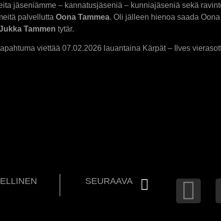
lleita jäseniämme – kannatusjäseniä – kunniajäseniä sekä ravinto
eitä palvellutta
Oona Tammea
. Oli jälleen hienoa saada Oona
” Jukka Tammen
tytär.
itapahtuma viettää 07.02.2026 lauantaina Kärpät – Ilves vierasot
ELLINEN
SEURAAVA
Ilves Ikuisesti toivottaa jäsenilleen oikein hyvää joulua!
Ilves Ikuisesti toivottaa oikein hyvää uutta vuotta!