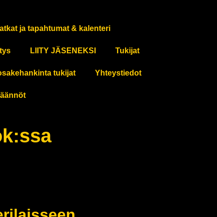
atkat ja tapahtumat & kalenteri
tys
LIITY JÄSENEKSI
Tukijat
osakehankinta tukijat
Yhteystiedot
äännöt
ok:ssa
erilaisseen