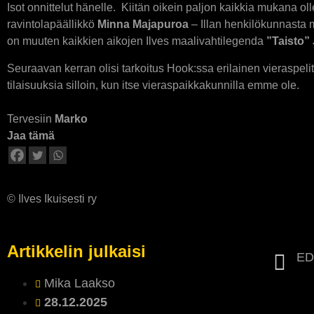
Isot onnittelut hänelle. Kiitän oikein paljon kaikkia mukana o
ravintolapäällikkö
Minna Majapuroa
– Illan henkilökunnasta m
on muuten kaikkien aikojen Ilves maalivahtilegenda
”Taisto
Seuraavan kerran olisi tarkoitus Hook:ssa erilainen vieraspel
tilaisuuksia silloin, kun itse vieraspaikkakunnilla emme ole.
Tervesiin
Marko
Jaa tämä
© Ilves Ikuisesti ry
Artikkelin julkaisi
ED
Mika Laakso
28.12.2025