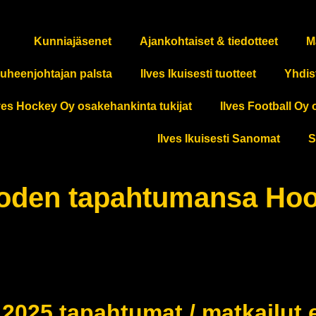
Kunniajäsenet
Ajankohtaiset & tiedotteet
M
uheenjohtajan palsta
Ilves Ikuisesti tuotteet
Yhdis
ves Hockey Oy osakehankinta tukijat
Ilves Football Oy 
Ilves Ikuisesti Sanomat
S
 vuoden tapahtumansa Ho
 2025 tapahtumat / matkailut 