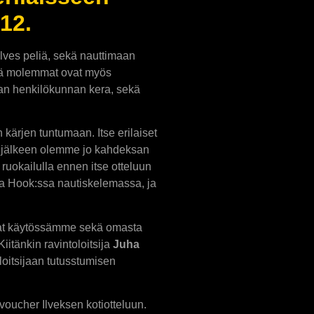
12.
lves peliä, sekä nauttimaan
ttä molemmat ovat myös
avan henkilökunnan kera, sekä
n kärjen tuntumaan. Itse erilaiset
Sen jälkeen olemme jo kahdeksan
 ruokailulla ennen itse otteluun
a Hook:ssa nautiskelemassa, ja
 ovat käytössämme sekä omasta
iitänkin ravintoloitsija
Juha
loitsijaan tutusstumisen
voucher Ilveksen kotiotteluun.