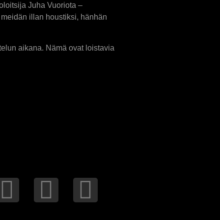
loitsija Juha Vuoriota –
 meidän illan houstiksi, hänhän
telun aikana. Nämä ovat loistavia