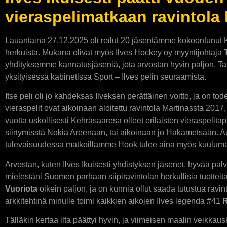
vieraspelimatkaan ravintol
Lauantaina 27.12.2025 oli reilut 20 jäsentämme kokoontunut K
herkuista. Mukana olivat myös Ilves Hockey oy myyntijohtaja
yhdityksemme kannatusjäseniä, jota arvostan hyvin paljon. Tarj
yksityisessä kabinetissa Sport – Ilves pelin seuraamista.
Itse peli oli jo kahdeksas Ilveksen perättäinen voitto, ja on to
vieraspelit ovat aikoinaan aloitettu ravintola Martinassta 201
vuotta uskollisesti Kehräsaaresa olleet erilaisten vieraspelita
siirtymisstä Nokia Areenaan, tai aikoinaan jo Hakametsään.
tulevaisuudessa matkoillamme Hook tulee aina myös kuulum
Arvostan, kuten Ilves Ikuisesti yhdistyksen jäsenet, hyvää pa
mielestäni Suomen parhaan siipiravintolan herkullisia tuotteita 
Vuoriota
oikein paljon, ja on kunnia ollut saada tutustua ravi
arkkitehtinä minulle toimi kaikkien aikojen Ilves legenda #41
R
Tälläkin kertaa ilta päättyi hyvin, ja viimeisen maalin veikkaus