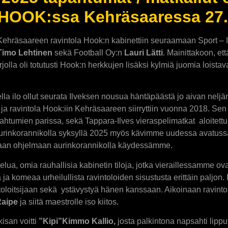
a HOOK:ssa Kehräsaaressa 27.
ehräsaareen ravintola Hook:n kabinettiin seuraamaan Sport – I
Timo Lehtinen
sekä Football Oy:n
Lauri Lätti
. Mainittakoon, e
olla oli totutusti Hook:n herkkujen lisäksi kylmiä juomia loist
della ilo ollut seurata Ilveksen nousua häntäpäästä jo aivan neljä
7, ja ravintola Hook:iin Kehräsaareen siirryttiin vuonna 2018. 
pahtumien parissa, sekä Tappara-Ilves vieraspelimatkat aloitettu
 Aurinkorannikolla syksyllä 2025 myös kävimme uudessa avatuss
aan ohjelmaan aurinkorannikolla käydessämme.
lvelua, omia rauhallisia kabinetin tiloja, jotka vieraillessamme
ja komeaa urheilullista ravintoloiden sisustusta erittäin paljon. K
ntoloitsijaan sekä ystävystyä hänen kanssaan. Aikoinaan ravinto
aipe
ja siitä maestrolle iso kiitos.
kisan voitti
”Kipi”Kimmo Kallio,
josta palkintona napsahti lippu