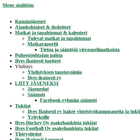
Mene sisältöön
Kunniajäsenet
Ajankohtaiset & tiedotteet
Matkat ja tapahtumat & kalenteri
Tulevat matkat ja tapahtumat
Matkaraportit
Tietoa ja sääntöjä vieraspelimatkoista
Puheenjohtajan palsta
Ilves Ikuisesti tuotteet
Yhdistys
Yhdistyksen taustavoimia
Ilves ikuisesti ry
LIITY JÄSENEKSI
Jäsenedut
Säännöt
Facebook-ryhmän säännöt
Tukijat
Ilves Ikuisesti ry hakee yhteistyökumppaneita ja tukij
Yrityksille
Ilves Hockey Oy osakehankinta tukijat
Ilves Football Oy osakehankinta tukijat
Yhteystiedot
Ilves Ikuisesti Sanomat