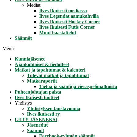
Mediat
Ilves Ikuisesti mediassa
Ilves Legendat aamukahvilla
Ilves Ikuisesti Hockey Corner
Ilves Ikuisesti Futis Corner
Muut haastattelut
Säännöt
Menu
Kunniajäsenet
Ajankohtaiset & tiedotteet
Matkat ja tapahtumat & kalenteri
Tulevat matkat ja tapahtumat
Matkaraportit
Tietoa ja sääntöjä vieraspelimatkoista
Puheenjohtajan palsta
Ilves Ikuisesti tuotteet
Yhdistys
Yhdistyksen taustavoimia
Ilves ikuisesti ry
LIITY JÄSENEKSI
Jäsenedut
Säännöt
Facebook-ryhmän säännöt