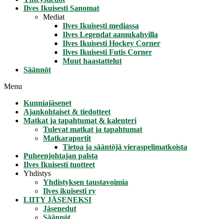
Ilves Ikuisesti Sanomat
Mediat
Ilves Ikuisesti mediassa
Ilves Legendat aamukahvilla
Ilves Ikuisesti Hockey Corner
Ilves Ikuisesti Futis Corner
Muut haastattelut
Säännöt
Menu
Kunniajäsenet
Ajankohtaiset & tiedotteet
Matkat ja tapahtumat & kalenteri
Tulevat matkat ja tapahtumat
Matkaraportit
Tietoa ja sääntöjä vieraspelimatkoista
Puheenjohtajan palsta
Ilves Ikuisesti tuotteet
Yhdistys
Yhdistyksen taustavoimia
Ilves ikuisesti ry
LIITY JÄSENEKSI
Jäsenedut
Säännöt