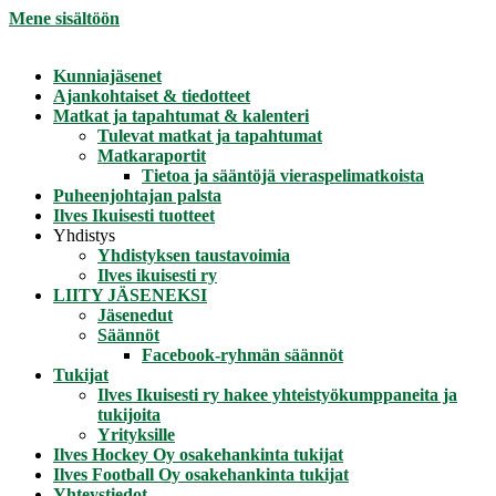
Mene sisältöön
Kunniajäsenet
Ajankohtaiset & tiedotteet
Matkat ja tapahtumat & kalenteri
Tulevat matkat ja tapahtumat
Matkaraportit
Tietoa ja sääntöjä vieraspelimatkoista
Puheenjohtajan palsta
Ilves Ikuisesti tuotteet
Yhdistys
Yhdistyksen taustavoimia
Ilves ikuisesti ry
LIITY JÄSENEKSI
Jäsenedut
Säännöt
Facebook-ryhmän säännöt
Tukijat
Ilves Ikuisesti ry hakee yhteistyökumppaneita ja
tukijoita
Yrityksille
Ilves Hockey Oy osakehankinta tukijat
Ilves Football Oy osakehankinta tukijat
Yhteystiedot