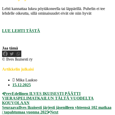
Lehti kannattaa lukea pöytäkoneella tai läppärillä. Puhelin ei tee
lehdelle oikeutta, sillä ominaisuudet eivät ole niin hyvät
LUE LEHTI TÄSTÄ
Jaa tämä
© Ilves Ikuisesti ry
Artikkelin julkaisi
Mika Laakso
15.12.2025
Prev
Edellinen
ILVES IKUISESTI PÄÄTTI
VIERASPELIMATKAILUN TÄLTÄ VUODELTA
KOUVOLAAN
Seuraava
Ilves Ikuisesti järjesti jäsenilleen yhteensä 102 matkaa
/ tapahtumaa vuonna 2025
Next