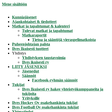
Mene sisältöön
Kunniajäsenet
Ajankohtaiset & tiedotteet
Matkat ja tapahtumat & kalenteri
Tulevat matkat ja tapahtumat
Matkaraportit
Tietoa ja sääntöjä vieraspelimatkoista
Puheenjohtajan palsta
Ilves Ikuisesti tuotteet
Yhdistys
Yhdistyksen taustavoimia
Ilves ikuisesti ry
LIITY JÄSENEKSI
Jäsenedut
Säännöt
Facebook-ryhmän säännöt
Tukijat
Ilves Ikuisesti ry hakee yhteistyökumppaneita ja
tukijoita
Yrityksille
Ilves Hockey Oy osakehankinta tukijat
Ilves Football Oy osakehankinta tukijat
Yhteystiedot