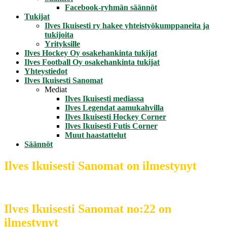
Facebook-ryhmän säännöt
Tukijat
Ilves Ikuisesti ry hakee yhteistyökumppaneita ja
tukijoita
Yrityksille
Ilves Hockey Oy osakehankinta tukijat
Ilves Football Oy osakehankinta tukijat
Yhteystiedot
Ilves Ikuisesti Sanomat
Mediat
Ilves Ikuisesti mediassa
Ilves Legendat aamukahvilla
Ilves Ikuisesti Hockey Corner
Ilves Ikuisesti Futis Corner
Muut haastattelut
Säännöt
Ilves Ikuisesti Sanomat on ilmestynyt
Ilves Ikuisesti Sanomat no:22 on
ilmestynyt