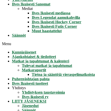
Ilves Ikuisesti Sanomat
Mediat
Ilves Ikuisesti mediassa
Ilves Legendat aamukahvilla
Ilves Ikuisesti Hockey Corner
Ilves Ikuisesti Futis Corner
Muut haastattelut
Säännöt
Menu
Kunniajäsenet
Ajankohtaiset & tiedotteet
Matkat ja tapahtumat & kalenteri
Tulevat matkat ja tapahtumat
Matkaraportit
Tietoa ja sääntöjä vieraspelimatkoista
Puheenjohtajan palsta
Ilves Ikuisesti tuotteet
Yhdistys
Yhdistyksen taustavoimia
Ilves ikuisesti ry
LIITY JÄSENEKSI
Jäsenedut
Säännöt