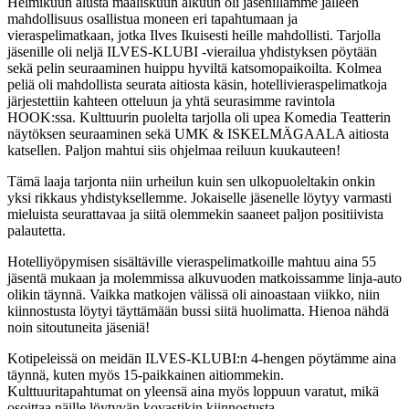
Helmikuun alusta maaliskuun alkuun oli jäsenillämme jälleen
mahdollisuus osallistua moneen eri tapahtumaan ja
vieraspelimatkaan, jotka Ilves Ikuisesti heille mahdollisti. Tarjolla
jäsenille oli neljä ILVES-KLUBI -vierailua yhdistyksen pöytään
sekä pelin seuraaminen huippu hyviltä katsomopaikoilta. Kolmea
peliä oli mahdollista seurata aitiosta käsin, hotellivieraspelimatkoja
järjestettiin kahteen otteluun ja yhtä seurasimme ravintola
HOOK:ssa. Kulttuurin puolelta tarjolla oli upea Komedia Teatterin
näytöksen seuraaminen sekä UMK & ISKELMÄGAALA aitiosta
katsellen. Paljon mahtui siis ohjelmaa reiluun kuukauteen!
Tämä laaja tarjonta niin urheilun kuin sen ulkopuoleltakin onkin
yksi rikkaus yhdistyksellemme. Jokaiselle jäsenelle löytyy varmasti
mieluista seurattavaa ja siitä olemmekin saaneet paljon positiivista
palautetta.
Hotelliyöpymisen sisältäville vieraspelimatkoille mahtuu aina 55
jäsentä mukaan ja molemmissa alkuvuoden matkoissamme linja-auto
olikin täynnä. Vaikka matkojen välissä oli ainoastaan viikko, niin
kiinnostusta löytyi täyttämään bussi siitä huolimatta. Hienoa nähdä
noin sitoutuneita jäseniä!
Kotipeleissä on meidän ILVES-KLUBI:n 4-hengen pöytämme aina
täynnä, kuten myös 15-paikkainen aitiommekin.
Kulttuuritapahtumat on yleensä aina myös loppuun varatut, mikä
osoittaa näille löytyvän kovastikin kiinnostusta.