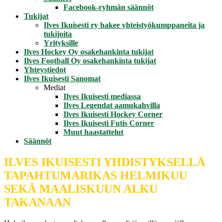
Facebook-ryhmän säännöt
Tukijat
Ilves Ikuisesti ry hakee yhteistyökumppaneita ja
tukijoita
Yrityksille
Ilves Hockey Oy osakehankinta tukijat
Ilves Football Oy osakehankinta tukijat
Yhteystiedot
Ilves Ikuisesti Sanomat
Mediat
Ilves Ikuisesti mediassa
Ilves Legendat aamukahvilla
Ilves Ikuisesti Hockey Corner
Ilves Ikuisesti Futis Corner
Muut haastattelut
Säännöt
ILVES IKUISESTI YHDISTYKSELLÄ
TAPAHTUMARIKAS HELMIKUU
SEKÄ MAALISKUUN ALKU
TAKANAAN