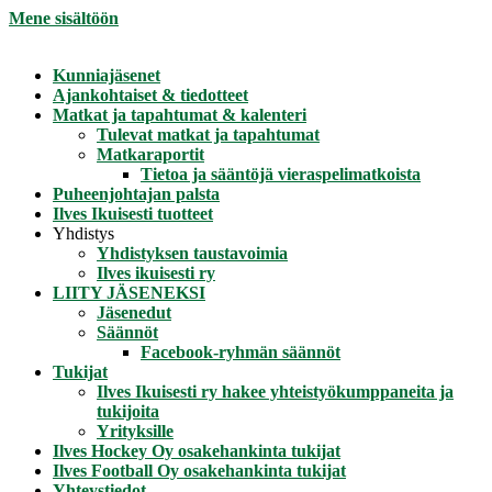
Mene sisältöön
Kunniajäsenet
Ajankohtaiset & tiedotteet
Matkat ja tapahtumat & kalenteri
Tulevat matkat ja tapahtumat
Matkaraportit
Tietoa ja sääntöjä vieraspelimatkoista
Puheenjohtajan palsta
Ilves Ikuisesti tuotteet
Yhdistys
Yhdistyksen taustavoimia
Ilves ikuisesti ry
LIITY JÄSENEKSI
Jäsenedut
Säännöt
Facebook-ryhmän säännöt
Tukijat
Ilves Ikuisesti ry hakee yhteistyökumppaneita ja
tukijoita
Yrityksille
Ilves Hockey Oy osakehankinta tukijat
Ilves Football Oy osakehankinta tukijat
Yhteystiedot