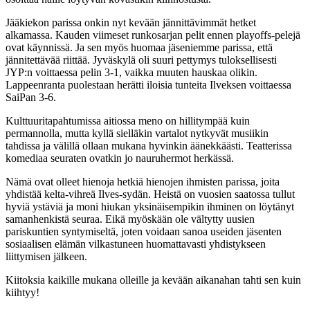
Jääkiekon parissa onkin nyt kevään jännittävimmät hetket
alkamassa. Kauden viimeset runkosarjan pelit ennen playoffs-pelejä
ovat käynnissä. Ja sen myös huomaa jäseniemme parissa, että
jännitettävää riittää. Jyväskylä oli suuri pettymys tuloksellisesti
JYP:n voittaessa pelin 3-1, vaikka muuten hauskaa olikin.
Lappeenranta puolestaan herätti iloisia tunteita Ilveksen voittaessa
SaiPan 3-6.
Kulttuuritapahtumissa aitiossa meno on hillitympää kuin
permannolla, mutta kyllä sielläkin vartalot nytkyvät musiikin
tahdissa ja välillä ollaan mukana hyvinkin äänekkäästi. Teatterissa
komediaa seuraten ovatkin jo nauruhermot herkässä.
Nämä ovat olleet hienoja hetkiä hienojen ihmisten parissa, joita
yhdistää kelta-vihreä Ilves-sydän. Heistä on vuosien saatossa tullut
hyviä ystäviä ja moni hiukan yksinäisempikin ihminen on löytänyt
samanhenkistä seuraa. Eikä myöskään ole vältytty uusien
pariskuntien syntymiseltä, joten voidaan sanoa useiden jäsenten
sosiaalisen elämän vilkastuneen huomattavasti yhdistykseen
liittymisen jälkeen.
Kiitoksia kaikille mukana olleille ja kevään aikanahan tahti sen kuin
kiihtyy!