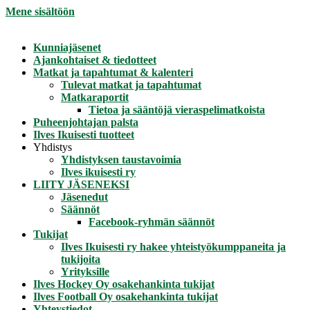
Mene sisältöön
Kunniajäsenet
Ajankohtaiset & tiedotteet
Matkat ja tapahtumat & kalenteri
Tulevat matkat ja tapahtumat
Matkaraportit
Tietoa ja sääntöjä vieraspelimatkoista
Puheenjohtajan palsta
Ilves Ikuisesti tuotteet
Yhdistys
Yhdistyksen taustavoimia
Ilves ikuisesti ry
LIITY JÄSENEKSI
Jäsenedut
Säännöt
Facebook-ryhmän säännöt
Tukijat
Ilves Ikuisesti ry hakee yhteistyökumppaneita ja
tukijoita
Yrityksille
Ilves Hockey Oy osakehankinta tukijat
Ilves Football Oy osakehankinta tukijat
Yhteystiedot