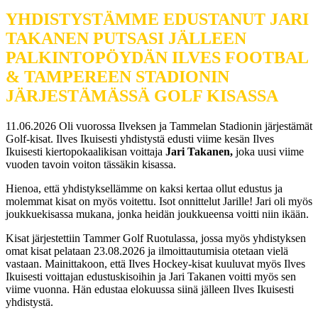
YHDISTYSTÄMME EDUSTANUT JARI
TAKANEN PUTSASI JÄLLEEN
PALKINTOPÖYDÄN ILVES FOOTBAL
& TAMPEREEN STADIONIN
JÄRJESTÄMÄSSÄ GOLF KISASSA
11.06.2026 Oli vuorossa Ilveksen ja Tammelan Stadionin järjestämät
Golf-kisat. Ilves Ikuisesti yhdistystä edusti viime kesän Ilves
Ikuisesti kiertopokaalikisan voittaja
Jari Takanen,
joka uusi viime
vuoden tavoin voiton tässäkin kisassa.
Hienoa, että yhdistyksellämme on kaksi kertaa ollut edustus ja
molemmat kisat on myös voitettu. Isot onnittelut Jarille! Jari oli myös
joukkuekisassa mukana, jonka heidän joukkueensa voitti niin ikään.
Kisat järjestettiin Tammer Golf Ruotulassa, jossa myös yhdistyksen
omat kisat pelataan 23.08.2026 ja ilmoittautumisia otetaan vielä
vastaan. Mainittakoon, että Ilves Hockey-kisat kuuluvat myös Ilves
Ikuisesti voittajan edustuskisoihin ja Jari Takanen voitti myös sen
viime vuonna. Hän edustaa elokuussa siinä jälleen Ilves Ikuisesti
yhdistystä.