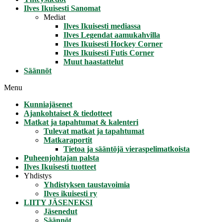
Ilves Ikuisesti Sanomat
Mediat
Ilves Ikuisesti mediassa
Ilves Legendat aamukahvilla
Ilves Ikuisesti Hockey Corner
Ilves Ikuisesti Futis Corner
Muut haastattelut
Säännöt
Menu
Kunniajäsenet
Ajankohtaiset & tiedotteet
Matkat ja tapahtumat & kalenteri
Tulevat matkat ja tapahtumat
Matkaraportit
Tietoa ja sääntöjä vieraspelimatkoista
Puheenjohtajan palsta
Ilves Ikuisesti tuotteet
Yhdistys
Yhdistyksen taustavoimia
Ilves ikuisesti ry
LIITY JÄSENEKSI
Jäsenedut
Säännöt