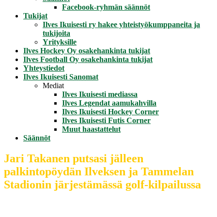
Facebook-ryhmän säännöt
Tukijat
Ilves Ikuisesti ry hakee yhteistyökumppaneita ja
tukijoita
Yrityksille
Ilves Hockey Oy osakehankinta tukijat
Ilves Football Oy osakehankinta tukijat
Yhteystiedot
Ilves Ikuisesti Sanomat
Mediat
Ilves Ikuisesti mediassa
Ilves Legendat aamukahvilla
Ilves Ikuisesti Hockey Corner
Ilves Ikuisesti Futis Corner
Muut haastattelut
Säännöt
Jari Takanen putsasi jälleen
palkintopöydän Ilveksen ja Tammelan
Stadionin järjestämässä golf-kilpailussa