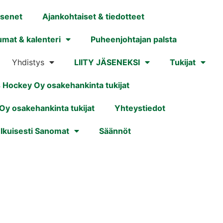
äsenet
Ajankohtaiset & tiedotteet
umat & kalenteri
Puheenjohtajan palsta
Yhdistys
LIITY JÄSENEKSI
Tukijat
s Hockey Oy osakehankinta tukijat
 Oy osakehankinta tukijat
Yhteystiedot
 Ikuisesti Sanomat
Säännöt