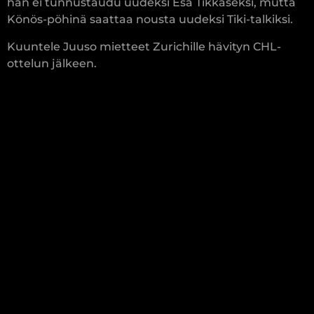
hän ei tunnustaudu uudeksi Esa Tikkaseksi, mutta
Könös-pöhinä saattaa nousta uudeksi Tiki-talkiksi
.
Kuuntele Juuso mietteet Zurichille hävityn CHL-
ottelun jälkeen.