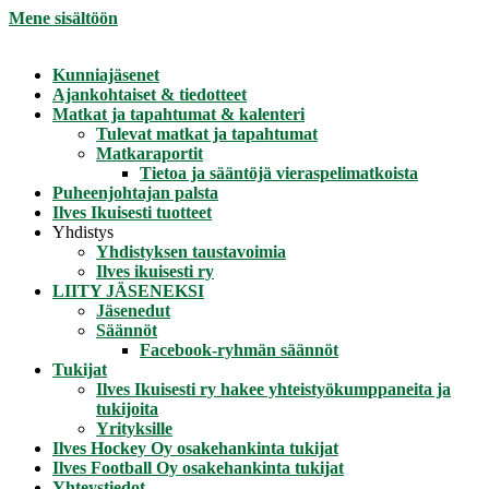
Mene sisältöön
Kunniajäsenet
Ajankohtaiset & tiedotteet
Matkat ja tapahtumat & kalenteri
Tulevat matkat ja tapahtumat
Matkaraportit
Tietoa ja sääntöjä vieraspelimatkoista
Puheenjohtajan palsta
Ilves Ikuisesti tuotteet
Yhdistys
Yhdistyksen taustavoimia
Ilves ikuisesti ry
LIITY JÄSENEKSI
Jäsenedut
Säännöt
Facebook-ryhmän säännöt
Tukijat
Ilves Ikuisesti ry hakee yhteistyökumppaneita ja
tukijoita
Yrityksille
Ilves Hockey Oy osakehankinta tukijat
Ilves Football Oy osakehankinta tukijat
Yhteystiedot