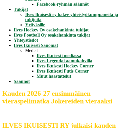
Facebook-ryhmän säännöt
Tukijat
Ilves Ikuisesti ry hakee yhteistyökumppaneita ja
tukijoita
Yrityksille
Ilves Hockey Oy osakehankinta tukijat
Ilves Football Oy osakehankinta tukijat
Yhteystiedot
Ilves Ikuisesti Sanomat
Mediat
Ilves Ikuisesti mediassa
Ilves Legendat aamukahvilla
Ilves Ikuisesti Hockey Corner
Ilves Ikuisesti Futis Corner
Muut haastattelut
Säännöt
Kauden 2026-27 ensimmäinen
vieraspelimatka Jokereiden vieraaksi
ILVES IKUISESTI RY julkaisi kauden