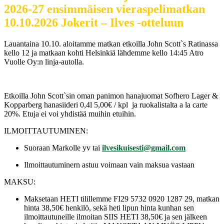
2026-27 ensimmäisen vieraspelimatkan
10.10.2026 Jokerit – Ilves -otteluun
Lauantaina 10.10. aloitamme matkan etkoilla John Scott`s Ratinassa
kello 12 ja matkaan kohti Helsinkiä lähdemme kello 14:45 Atro
Vuolle Oy:n linja-autolla.
Etkoilla John Scott`sin oman panimon hanajuomat Sofhero Lager &
Kopparberg hanasiideri 0,4l 5,00€ / kpl ja ruokalistalta a la carte
20%. Etuja ei voi yhdistää muihin etuihin.
ILMOITTAUTUMINEN:
Suoraan Markolle yv tai
ilvesikuisesti@gmail.com
Ilmoittautuminern astuu voimaan vain maksua vastaan
MAKSU:
Maksetaan HETI tilillemme FI29 5732 0920 1287 29, matkan
hinta 38,50€ henkilö, sekä heti lipun hinta kunhan sen
ilmoittautuneille ilmoitan SIIS HETI 38,50€ ja sen jälkeen