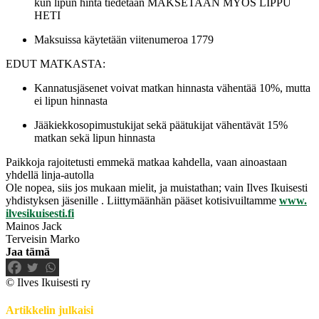
kun lipun hinta tiedetään MAKSETAAN MYÖS LIPPU
HETI
Maksuissa käytetään viitenumeroa 1779
EDUT MATKASTA:
Kannatusjäsenet voivat matkan hinnasta vähentää 10%, mutta
ei lipun hinnasta
Jääkiekkosopimustukijat sekä päätukijat vähentävät 15%
matkan sekä lipun hinnasta
Paikkoja rajoitetusti emmekä matkaa kahdella, vaan ainoastaan
yhdellä linja-autolla
Ole nopea, siis jos mukaan mielit, ja muistathan; vain Ilves Ikuisesti
yhdistyksen jäsenille . Liittymäänhän pääset kotisivuiltamme
www.
ilvesikuisesti.fi
Mainos Jack
Terveisin Marko
Jaa tämä
© Ilves Ikuisesti ry
Artikkelin julkaisi