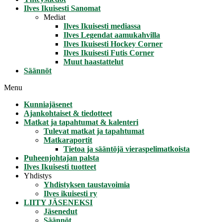
Ilves Ikuisesti Sanomat
Mediat
Ilves Ikuisesti mediassa
Ilves Legendat aamukahvilla
Ilves Ikuisesti Hockey Corner
Ilves Ikuisesti Futis Corner
Muut haastattelut
Säännöt
Menu
Kunniajäsenet
Ajankohtaiset & tiedotteet
Matkat ja tapahtumat & kalenteri
Tulevat matkat ja tapahtumat
Matkaraportit
Tietoa ja sääntöjä vieraspelimatkoista
Puheenjohtajan palsta
Ilves Ikuisesti tuotteet
Yhdistys
Yhdistyksen taustavoimia
Ilves ikuisesti ry
LIITY JÄSENEKSI
Jäsenedut
Säännöt