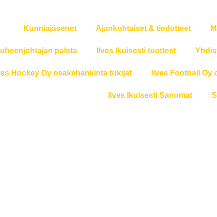
Kunniajäsenet
Ajankohtaiset & tiedotteet
M
uheenjohtajan palsta
Ilves Ikuisesti tuotteet
Yhdis
ves Hockey Oy osakehankinta tukijat
Ilves Football Oy 
Ilves Ikuisesti Sanomat
S