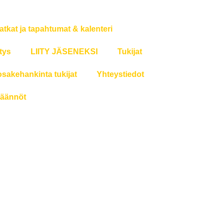
atkat ja tapahtumat & kalenteri
tys
LIITY JÄSENEKSI
Tukijat
osakehankinta tukijat
Yhteystiedot
äännöt