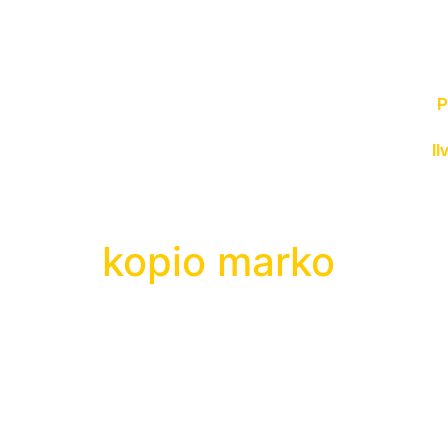
P
Il
kopio marko