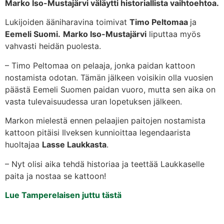
Marko Iso-Mustajärvi väläytti historiallista vaihtoehtoa.
Lukijoiden ääniharavina toimivat
Timo Peltomaa
ja
Eemeli Suomi.
Marko Iso-Mustajärvi
liputtaa myös
vahvasti heidän puolesta.
– Timo Peltomaa on pelaaja, jonka paidan kattoon
nostamista odotan. Tämän jälkeen voisikin olla vuosien
päästä Eemeli Suomen paidan vuoro, mutta sen aika on
vasta tulevaisuudessa uran lopetuksen jälkeen.
Markon mielestä ennen pelaajien paitojen nostamista
kattoon pitäisi Ilveksen kunnioittaa legendaarista
huoltajaa
Lasse Laukkasta
.
– Nyt olisi aika tehdä historiaa ja teettää Laukkaselle
paita ja nostaa se kattoon!
Lue Tamperelaisen juttu tästä