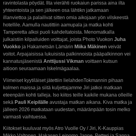
ravintolasta pöydät. Ilta vierähti ruokaiun parissa aina ilta
yhteentoista ja sen jälkeen osa lähtikn jatkamaan
illanviettoa ja palailivat sitten omia aikojaan yön vilskeestä
hotellile. Aamulla nautittiin aamupala ja matka kohti
Tamperetta alkoi puoli kahdeltatoista. Menomatkalla
julkaistiin kilpailuiden voittajat, joista Photo Vuokon
Juha
Vuokko
ja Hakametsän Lämärin
Miika Mäkinen
veivät
voitot. Arpajaisissa lukuisista palkinnoista pääpalkinnon vei
kannatusjäsenistä
Anttijussi Vikman
voittaen kutsun
aitioon seuraamaan Iskelmägaalaa.
Viimeiset kyytiläiset jätettiin lielahdenTokmannin pihaan
kolmen maissa ja siitä kuljettajamme Jiri jatkoi matkaan
eteenpäin kohti talleja. Iso kiitos teille kaikile mukana olleille
sekä
Pauli Keipilälle
avustaja matkan aikana. Kiva matka ja
jälleen 2026 matkataan uudestan, määränpään tosin melko
varmasti vaihtuessa.
Kiitokset kuuluvat myös Atro Vuolle Oy / Jiri, K-Kauppias
Mikko Valtonen, Hakasen Leipomo Janne ,Petteri ja Sanna