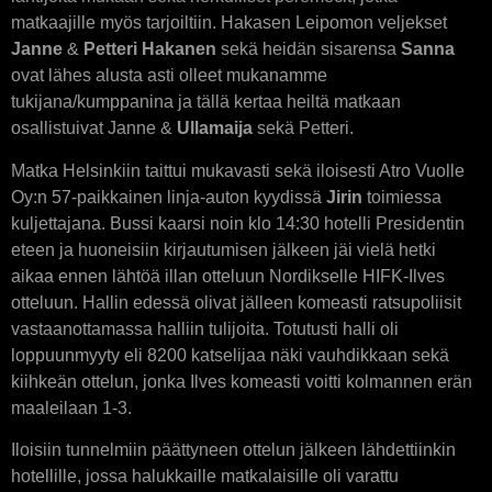
matkaajille myös tarjoiltiin. Hakasen Leipomon veljekset
Janne
&
Petteri Hakanen
sekä heidän sisarensa
Sanna
ovat lähes alusta asti olleet mukanamme
tukijana/kumppanina ja tällä kertaa heiltä matkaan
osallistuivat Janne &
Ullamaija
sekä Petteri.
Matka Helsinkiin taittui mukavasti sekä iloisesti Atro Vuolle
Oy:n 57-paikkainen linja-auton kyydissä
Jirin
toimiessa
kuljettajana. Bussi kaarsi noin klo 14:30 hotelli Presidentin
eteen ja huoneisiin kirjautumisen jälkeen jäi vielä hetki
aikaa ennen lähtöä illan otteluun Nordikselle HIFK-Ilves
otteluun. Hallin edessä olivat jälleen komeasti ratsupoliisit
vastaanottamassa halliin tulijoita. Totutusti halli oli
loppuunmyyty eli 8200 katselijaa näki vauhdikkaan sekä
kiihkeän ottelun, jonka Ilves komeasti voitti kolmannen erän
maaleilaan 1-3.
Iloisiin tunnelmiin päättyneen ottelun jälkeen lähdettiinkin
hotellille, jossa halukkaille matkalaisille oli varattu