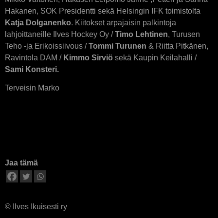
Hakanen, SOK Presidentti sekä Helsingin IFK toimistolta
Katja Dolganenko
. Kiitokset arpajaisin palkintoja
lahjoittaneille Ilves Hockey Oy /
Timo Lehtinen
, Turusen
Teho -ja Erikoissiivous /
Tommi Turunen
& Riitta Pitkänen,
Ravintola DAM /
Kimmo Sirviö
sekä Kaupin Keilahalli /
Sami Konsteri.
Terveisin Marko
Jaa tämä
© Ilves Ikuisesti ry