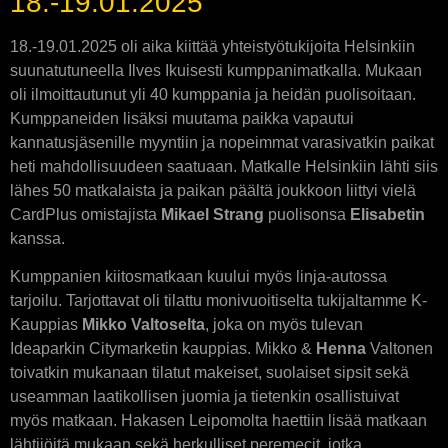
18.-19.01.2025
18.-19.01.2025 oli aika kiittää yhteistyötukijoita Helsinkiin
suunatutuneella Ilves Ikuisesti kumppanimatkalla. Mukaan
oli ilmoittautunut yli 40 kumppania ja heidän puolisoitaan.
Kumppaneiden lisäksi muutama paikka vapautui
kannatusjäsenille myyntiin ja nopeimmat varasivatkin paikat
heti mahdollisuudeen saatuaan. Matkalle Helsinkiin lähti siis
lähes 50 matkalaista ja paikan päältä joukkoon liittyi vielä
CardPlus omistajista
Mikael Strang
puolisonsa
Elisabetin
kanssa.
Kumppanien kiitosmatkaan kuului myös linja-autossa
tarjoilu. Tarjottavat oli tilattu monivuoitiselta tukijaltamme K-
Kauppias
Mikko Valtoselta
, joka on myös tulevan
Ideaparkin Citymarketin kauppias. Mikko &
Henna
Valtonen
toivatkin mukanaan tilatut makeiset, suolaiset sipsit sekä
useamman laatikollisen juomia ja tietenkin osallistuivat
myös matkaan. Hakasen Leipomolta haettiin lisää matkaan
lähtijöitä mukaan sekä herkulliset peremecit, jotka