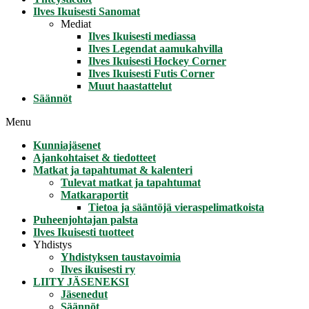
Ilves Ikuisesti Sanomat
Mediat
Ilves Ikuisesti mediassa
Ilves Legendat aamukahvilla
Ilves Ikuisesti Hockey Corner
Ilves Ikuisesti Futis Corner
Muut haastattelut
Säännöt
Menu
Kunniajäsenet
Ajankohtaiset & tiedotteet
Matkat ja tapahtumat & kalenteri
Tulevat matkat ja tapahtumat
Matkaraportit
Tietoa ja sääntöjä vieraspelimatkoista
Puheenjohtajan palsta
Ilves Ikuisesti tuotteet
Yhdistys
Yhdistyksen taustavoimia
Ilves ikuisesti ry
LIITY JÄSENEKSI
Jäsenedut
Säännöt