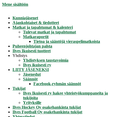
Mene sisältöön
Kunniajäsenet
Ajankohtaiset & tiedotteet
Matkat ja tapahtumat & kalenteri
Tulevat matkat ja tapahtumat
Matkaraportit
Tietoa ja sääntöjä vieraspelimatkoista
Puheenjohtajan palsta
Ilves Ikuisesti tuotteet
Yhdistys
Yhdistyksen taustavoimia
Ilves ikuisesti ry
LIITY JÄSENEKSI
Jäsenedut
Säännöt
Facebook-ryhmän säännöt
Tukijat
Ilves Ikuisesti ry hakee yhteistyökumppaneita ja
tukijoita
Yrityksille
Ilves Hockey Oy osakehankinta tukijat
Ilves Football Oy osakehankinta tukijat
Yhteystiedot