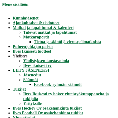
Mene sisältöön
Kunniajäsenet
Ajankohtaiset & tiedotteet
Matkat ja tapahtumat & kalenteri
Tulevat matkat ja tapahtumat
Matkaraportit
Tietoa ja sääntöjä vieraspelimatkoista
Puheenjohtajan palsta
Ilves Ikuisesti tuotteet
Yhdistys
Yhdistyksen taustavoimia
Ilves ikuisesti ry
LIITY JÄSENEKSI
Jäsenedut
Säännöt
Facebook-ryhmän säännöt
Tukijat
Ilves Ikuisesti ry hakee yhteistyökumppaneita ja
tukijoita
Yrityksille
Ilves Hockey Oy osakehankinta tukijat
Ilves Football Oy osakehankinta tukijat
Yhteystiedot