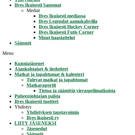
Ilves Ikuisesti Sanomat
Mediat
Ilves Ikuisesti mediassa
Ilves Legendat aamukahvilla
Ilves Ikuisesti Hockey Corner
Ilves Ikuisesti Futis Corner
Muut haastattelut
Säännöt
Menu
Kunniajäsenet
Ajankohtaiset & tiedotteet
Matkat ja tapahtumat & kalenteri
Tulevat matkat ja tapahtumat
Matkaraportit
Tietoa ja sääntöjä vieraspelimatkoista
Puheenjohtajan palsta
Ilves Ikuisesti tuotteet
Yhdistys
Yhdistyksen taustavoimia
Ilves ikuisesti ry
LIITY JÄSENEKSI
Jäsenedut
Säännöt