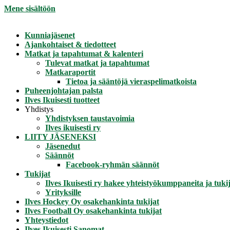
Mene sisältöön
Kunniajäsenet
Ajankohtaiset & tiedotteet
Matkat ja tapahtumat & kalenteri
Tulevat matkat ja tapahtumat
Matkaraportit
Tietoa ja sääntöjä vieraspelimatkoista
Puheenjohtajan palsta
Ilves Ikuisesti tuotteet
Yhdistys
Yhdistyksen taustavoimia
Ilves ikuisesti ry
LIITY JÄSENEKSI
Jäsenedut
Säännöt
Facebook-ryhmän säännöt
Tukijat
Ilves Ikuisesti ry hakee yhteistyökumppaneita ja tukij
Yrityksille
Ilves Hockey Oy osakehankinta tukijat
Ilves Football Oy osakehankinta tukijat
Yhteystiedot
Ilves Ikuisesti Sanomat