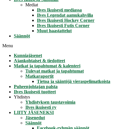
Mediat
Ilves Ikuisesti mediassa
Ilves Legendat aamukahvilla
Ilves Ikuisesti Hockey Corner
Ilves Ikuisesti Futis Corner
Muut haastattelut
Säännöt
Menu
Kunniajäsenet
Ajankohtaiset & tiedotteet
Matkat ja tapahtumat & kalenteri
Tulevat matkat ja tapahtumat
Matkaraportit
Tietoa ja sääntöjä vieraspelimatkoista
Puheenjohtajan palsta
Ilves Ikuisesti tuotteet
Yhdistys
Yhdistyksen taustavoimia
Ilves ikuisesti ry
LIITY JÄSENEKSI
Jäsenedut
Säännöt
Facebook-ryhmän säännöt