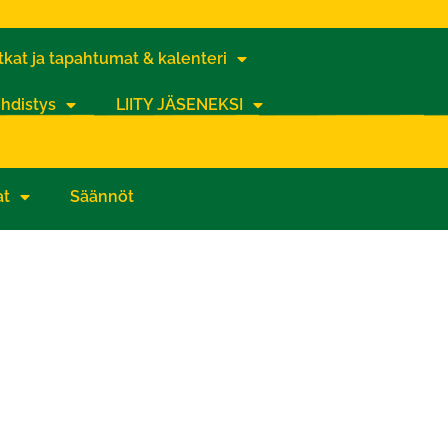
kat ja tapahtumat & kalenteri
hdistys
LIITY JÄSENEKSI
lves Football Oy osakehankinta tukijat
at
Säännöt