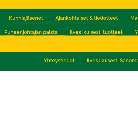
Kunniajäsenet
Ajankohtaiset & tiedotteet
Mat
Puheenjohtajan palsta
Ilves Ikuisesti tuotteet
Y
ukijat
Ilves Hockey Oy osakehankinta tukijat
I
Yhteystiedot
Ilves Ikuisesti Sanom