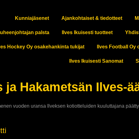
Kunniajäsenet
Ajankohtaiset & tiedotteet
M
uheenjohtajan palsta
Ilves Ikuisesti tuotteet
Yhdis
ves Hockey Oy osakehankinta tukijat
Ilves Football Oy 
Ilves Ikuisesti Sanomat
S
 ja Hakametsän Ilves-ä
ymmenen vuoden uransa Ilveksen kotiotteluiden kuuluttajana päätt
tti