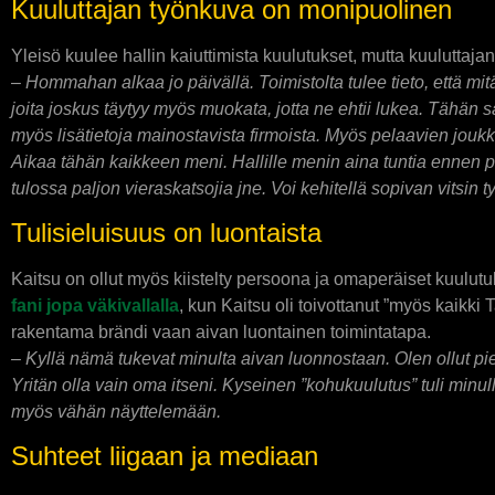
Kuuluttajan työnkuva on monipuolinen
Yleisö kuulee hallin kaiuttimista kuulutukset, mutta kuuluttajan
–
Hommahan alkaa jo päivällä. Toimistolta tulee tieto, että m
joita joskus täytyy myös muokata, jotta ne ehtii lukea. Tähän 
myös lisätietoja mainostavista firmoista. Myös pelaavien joukku
Aikaa tähän kaikkeen meni. Hallille menin aina tuntia ennen pel
tulossa paljon vieraskatsojia jne. Voi kehitellä sopivan vitsin
Tulisieluisuus on luontaista
Kaitsu on ollut myös kiistelty persoona ja omaperäiset kuulutu
fani jopa väkivallalla
, kun Kaitsu oli toivottanut ”myös kaikki 
rakentama brändi vaan aivan luontainen toimintatapa.
– Kyllä nämä tukevat minulta aivan luonnostaan. Olen ollut pien
Yritän olla vain oma itseni. Kyseinen ”kohukuulutus” tuli minu
myös vähän näyttelemään.
Suhteet liigaan ja mediaan