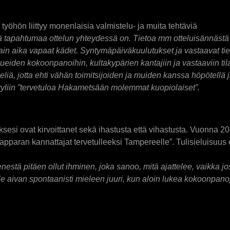
 työhön liittyy monenlaisia valmistelu- ja muita tehtäviä
itä tapahtumaa ottelun yhteydessä on. Tietoa mm otteluisännäst
sain aika vapaat kädet. Syntymäpäiväkuulutukset ja vastaavat ti
eiden kokoonpanoihin, kultakypärien kantajiin ja vastaaviin tilas
iä, jotta ehti vähän toimitsijoiden ja muiden kanssa höpötellä j
 tyyliin ”tervetuloa Hakametsään molemmat kuopiolaiset”.
ksesi ovat kirvoittanet sekä ihastusta että vihastusta. Vuonna 
Tapparan kannattajat tervetulleeksi Tampereelle”. Tulisieluisuus 
estä pitäen ollut ihminen, joka sanoo, mitä ajattelee, vaikka josk
lle aivan spontaanisti mieleen juuri, kun aloin lukea kokoonpano