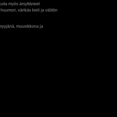
kuita myös ärsyttäneet
mori, värikäs kieli ja välitön
myyjänä, muusikkona ja