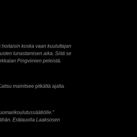
 hoitaisin koska vaan kuuluttajan
usten lunastamisen aika. Siitä se
kkalan Pingviinien peleistä.
tsu mainitsee pitkältä ajalta
otuomarikoulutussäätiölle.”
 tähän. Erätauolla Laaksosen