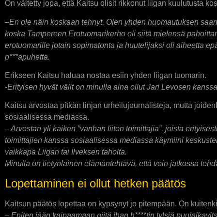
On väitetty jopa, että Kaitsu olisit rikkonut liigan kuulutusta 
–
En ole näin koskaan tehnyt. Olen yhden huomautuksen saanut, m
koska Tampereen Erotuomarikerho oli siitä mielensä pahoittanu
erotuomarille jotain sopimatonta ja huutelijaksi oli aiheetta ep
p***apuhetta.
Erikseen Kaitsu haluaa nostaa esiin yhden liigan tuomarin.
-Erityisen hyvät välit on minulla aina ollut Jari Levosen kanss
Kaitsu arvostaa pitkän linjan urheilujournalisteja, mutta joid
sosiaalisessa mediassa.
– Arvostan yli kaiken ”vanhan liiton toimittajia”, joista erity
toimittajien kanssa sosiaalisessa mediassa käymiini keskustelui
vaikkapa Liigan tai Ilveksen taholta.
Minulla on tietynlainen elämäntehtävä, että voin jatkossa tehd
Lopettaminen ei ollut hetken päätös
Kaitsun päätös lopettaa on kypsynyt jo pitempään. On kuitenkin
– Eniten jään kaipaamaan niitä ihan h****tin tylsiä puujalkavits