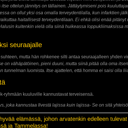
s itse ottelun jännitys on tällainen. Jättäytymiseni pois kuulutta
sa on ollut yksi osa omalla terveydentilalla, kun infarktien jälk
ikuttaa haitallisesti terveydentilaan. Ei ehkä olisi enää pitänyt 
 Halusin kuitenkin vielä olla siinä huikeassa loppukliimaksissa mu
si seuraajalle
n suhteen, mutta hän rohkenee silti antaa seuraajalleen yhden vi
se on vähäpätöinen, pieni duuni, mutta siinä pitää olla oma itse
n tunnelman luomista. Itse ajattelen, että homma ei saisi olla li
tä
book-ryhmään kuuluville kannustavat terveisensä.
ys, joka kannustaa Ilvestä lajissa kuin lajissa- Se on sitä yhteis
ea hyvää elämässä, johon arvatenkin edelleen tuleva
ässä ja Tammelassa!