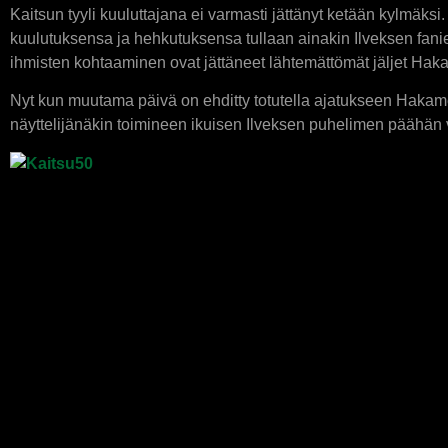
Kaitsun tyyli kuuluttajana ei varmasti jättänyt ketään kylmäks
kuulutuksensa ja hehkutuksensa tullaan ainakin Ilveksen fan
ihmisten kohtaaminen ovat jättäneet lähtemättömät jäljet Haka
Nyt kun muutama päivä on ehditty totutella ajatukseen Hak
näyttelijänäkin toimineen ikuisen Ilveksen puhelimen päähän