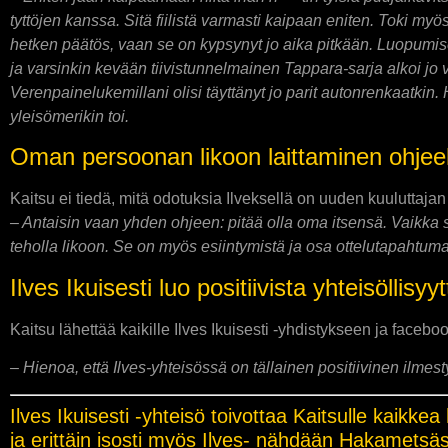
tyttöjen kanssa. Sitä fiilistä varmasti kaipaan eniten. Toki myö
hetken päätös, vaan se on kypsynyt jo aika pitkään. Luopumises
ja varsinkin kevään tiivistunnelmainen Tappara-sarja alkoi jo va
Verenpainelukemillani olisi täyttänyt jo parit autonrenkaatkin.
yleisömerikin toi.
Oman persoonan likoon laittaminen ohjeek
Kaitsu ei tiedä, mitä odotuksia Ilveksellä on uuden kuuluttaja
– Antaisin vaan yhden ohjeen: pitää olla oma itsensä. Vaikka 
teholla likoon. Se on myös esiintymistä ja osa ottelutapahtuma
Ilves Ikuisesti luo positiivista yhteisöllisyyt
Kaitsu lähettää kaikille Ilves Ikuisesti -yhdistykseen ja face
– Hienoa, että Ilves-yhteisössä on tällainen positiivinen ilmest
Ilves Ikuisesti -yhteisö toivottaa Kaitsulle kaikk
ja erittäin isosti myös Ilves- nähdään Hakamets