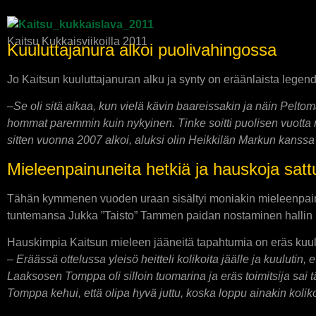
Kaitsu Kukkaisviikoilla 2011
Kuuluttajanura alkoi puolivahingossa
Jo Kaitsun kuuluttajanuran alku ja synty on eräänlaista legen
–
Se oli sitä aikaa, kun vielä kävin baareissakin ja näin Pelt
hommat paremmin kuin nykyinen. Tinke soitti puolisen vuotta 
sitten vuonna 2007 alkoi, aluksi olin Heikkilän Markun kanss
Mieleenpainuneita hetkiä ja hauskoja sat
Tähän kymmenen vuoden uraan sisältyi moniakin mieleenpainune
tuntemansa Jukka ”Taisto” Tammen paidan nostaminen hallin k
Hauskimpia Kaitsun mieleen jääneitä tapahtumia on eräs kuulut
– Eräässä ottelussa yleisö heitteli kolikoita jäälle ja kuulutin, 
Laaksosen Tomppa oli silloin tuomarina ja eräs toimitsija sai 
Tomppa kehui, että olipa hyvä juttu, koska loppu ainakin koliko