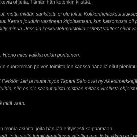
koskevia ohjeita. Tämän hän kutenkin kiistää.
utta mitään sanktioita ei ole tullut. Kolikonheittokuulutuksesta
t. Kerran jouduin vastineen kirjoittamaan, kun katsomosta oli 
äilty minua. Jossain keskustelupalstoilla esitetyt väitteet eivät
a. Hieno mies vaikka onkin porilainen.
enkin nuoremman polven toimittajien kanssa hänellä ollut pienim
isesti Perkiön Jari ja mutta myös Tapani Salo ovat hyviä esimerkk
hin, niin en ole saanut niistä mistään mitään virallista ohjeistus
ä mitä vaan.
 monia asioita, joita hän jää erityisesti kaipaamaan.
ejä, joita siellä toimitsija-aitiossa viljeltiin mm. tiskijukkien j