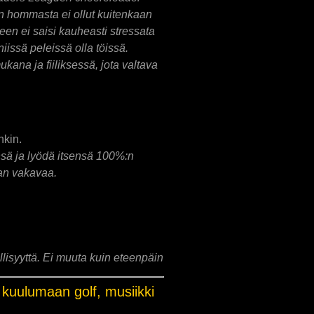
jan hommasta ei ollut kuitenkaan
een ei saisi kauheasti stressata
niissä peleissä olla töissä.
kana ja fiiliksessä, jota valtava
nkin.
nsä ja lyödä itsensä 100%:n
ian vakavaa.
öllisyyttä. Ei muuta kuin eteenpäin
t kuulumaan golf, musiikki