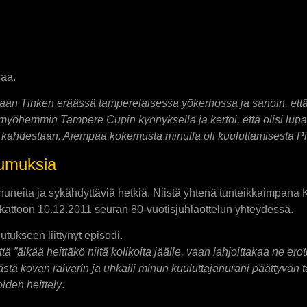
daa.
omaan Tinken eräässä tamperelaisessa yökerhossa ja sanoin, että
myöhemmin Tampere Cupin kynnyksellä ja kertoi, että olisi lupa
a kahdestaan. Aiempaa kokemusta minulla oli kuuluttamisesta Pir
tumuksia
ita ja sykähdyttäviä hetkiä. Niistä yhtenä tunteikkaimpana Kai
attoon 10.12.2011 seuran 80-vuotisjuhlaottelun yhteydessä.
ukseen liittynyt episodi.
että ”älkää heittäkö niitä kolikoita jäälle, vaan lahjoittakaa ne er
tästä kovan raivarin ja uhkaili minun kuuluttajanurani päättyvän
iden heittely
.