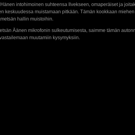
i. Hänen intohimoinen suhteensa Ilvekseen, omaperäiset ja joita
ien keskuudessa muistamaan pitkään. Tämän kookkaan miehen huu
metsän hallin muistoihin.
ametsän Äänen mikrofonin sulkeutumisesta, saimme tämän auton
 vastailemaan muutamiin kysymyksiin.