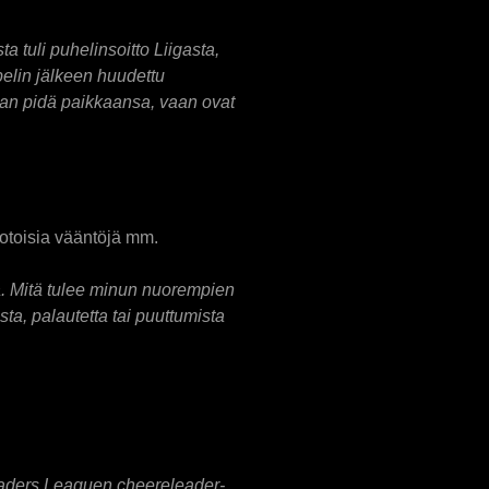
 tuli puhelinsoitto Liigasta,
pelin jälkeen huudettu
 vaan pidä paikkaansa, vaan ovat
uotoisia vääntöjä mm.
ejä. Mitä tulee minun nuorempien
ta, palautetta tai puuttumista
a Leaders Leaguen cheereleader-