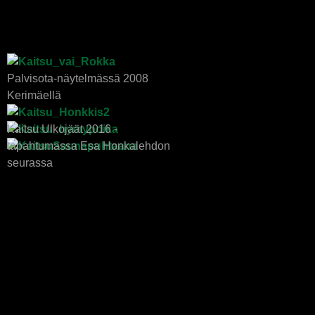
Palvisota-näytelmässä 2008
Kerimäellä
Kaitsu Ulkojäät 2016 -
tapahtumassa Esa Honkalehdon
seurassa