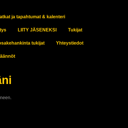
atkat ja tapahtumat & kalenteri
tys
LIITY JÄSENEKSI
Tukijat
osakehankinta tukijat
Yhteystiedot
äännöt
äni
yneen.