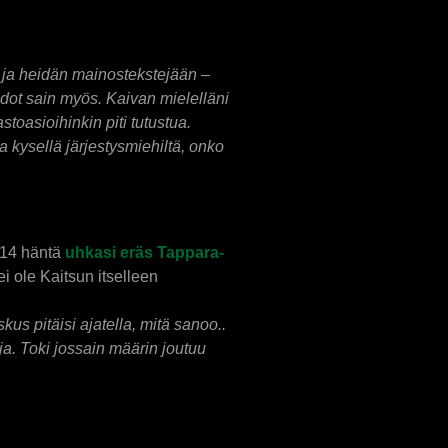
ä ja heidän mainostekstejään –
edot sain myös. Kaivan mielelläni
toasioihinkin piti tutustua.
a kysellä järjestysmiehiltä, onko
2014 häntä
uhkasi eräs Tappara-
ei ole Kaitsun itselleen
us pitäisi ajatella, mitä sanoo..
ja. Toki jossain määrin joutuu