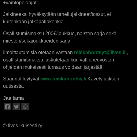
+vaihtopelaajat
Jalkineeksi hyväksytään urheilujalkineet/tossut, ei
kuitenkaan jalkapallokenkiä
Osallistumismaksu 200€/joukkue, naisten sarja sekä
miesten/sekajoukkueiden sarja
Ilmoittautumisia otetaan vastaan
reiskahontsyt@ilves.fi
,
osallistumismaksu laskutetaan kun valtioneuvoston
ohjeiden mukaisesti turnaus voidaan järjestää.
Säännöt löytyvät
www.reiskahontsy.fi
Kävelyfutiksen
uutisesta.
Jaa tämä
© Ilves Ikuisesti ry