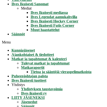
Ilves Ikuisesti Sanomat
Mediat
Ilves Ikuisesti mediassa
Ilves Legendat aamukahvilla
Ilves Ikuisesti Hockey Corner
Ilves Ikuisesti Futis Corner
Muut haastattelut
Säännöt
Menu
Kunniajäsenet
Ajankohtaiset & tiedotteet
Matkat ja tapahtumat & kalenteri
Tulevat matkat ja tapahtumat
Matkaraportit
Tietoa ja sääntöjä vieraspelimatkoista
Puheenjohtajan palsta
Ilves Ikuisesti tuotteet
Yhdistys
Yhdistyksen taustavoimia
Ilves ikuisesti ry
LIITY JÄSENEKSI
Jäsenedut
Säännöt