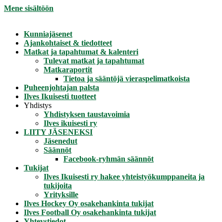
Mene sisältöön
Kunniajäsenet
Ajankohtaiset & tiedotteet
Matkat ja tapahtumat & kalenteri
Tulevat matkat ja tapahtumat
Matkaraportit
Tietoa ja sääntöjä vieraspelimatkoista
Puheenjohtajan palsta
Ilves Ikuisesti tuotteet
Yhdistys
Yhdistyksen taustavoimia
Ilves ikuisesti ry
LIITY JÄSENEKSI
Jäsenedut
Säännöt
Facebook-ryhmän säännöt
Tukijat
Ilves Ikuisesti ry hakee yhteistyökumppaneita ja
tukijoita
Yrityksille
Ilves Hockey Oy osakehankinta tukijat
Ilves Football Oy osakehankinta tukijat
Yhteystiedot