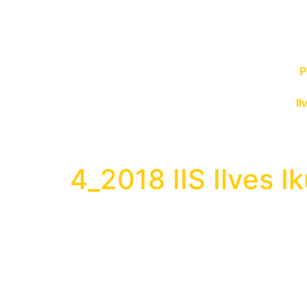
P
Il
4_2018 IIS Ilves Ik