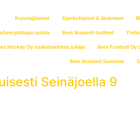
Kunniajäsenet
Ajankohtaiset & tiedotteet
M
uheenjohtajan palsta
Ilves Ikuisesti tuotteet
Yhdis
ves Hockey Oy osakehankinta tukijat
Ilves Football Oy 
Ilves Ikuisesti Sanomat
S
uisesti Seinäjoella 9