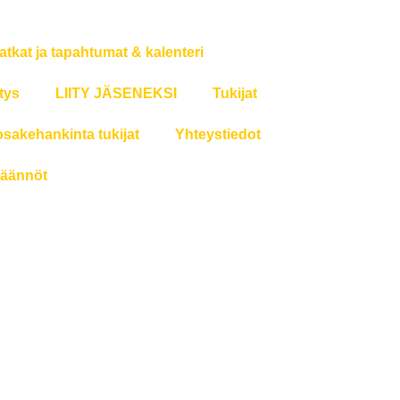
atkat ja tapahtumat & kalenteri
tys
LIITY JÄSENEKSI
Tukijat
osakehankinta tukijat
Yhteystiedot
äännöt