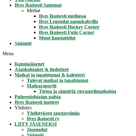
Ilves Ikuisesti Sanomat
Mediat
Ilves Ikuisesti mediassa
Ilves Legendat aamukahvilla
Ilves Ikuisesti Hockey Corner
Ilves Ikuisesti Futis Corner
Muut haastattelut
Säännöt
Menu
Kunniajäsenet
Ajankohtaiset & tiedotteet
Matkat ja tapahtumat & kalenteri
Tulevat matkat ja tapahtumat
Matkaraportit
Tietoa ja sääntöjä vieraspelimatkoista
Puheenjohtajan palsta
Ilves Ikuisesti tuotteet
Yhdistys
Yhdistyksen taustavoimia
Ilves ikuisesti ry
LIITY JÄSENEKSI
Jäsenedut
Säännöt