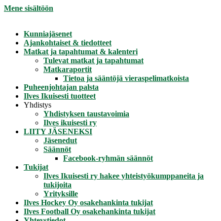
Mene sisältöön
Kunniajäsenet
Ajankohtaiset & tiedotteet
Matkat ja tapahtumat & kalenteri
Tulevat matkat ja tapahtumat
Matkaraportit
Tietoa ja sääntöjä vieraspelimatkoista
Puheenjohtajan palsta
Ilves Ikuisesti tuotteet
Yhdistys
Yhdistyksen taustavoimia
Ilves ikuisesti ry
LIITY JÄSENEKSI
Jäsenedut
Säännöt
Facebook-ryhmän säännöt
Tukijat
Ilves Ikuisesti ry hakee yhteistyökumppaneita ja
tukijoita
Yrityksille
Ilves Hockey Oy osakehankinta tukijat
Ilves Football Oy osakehankinta tukijat
Yhteystiedot