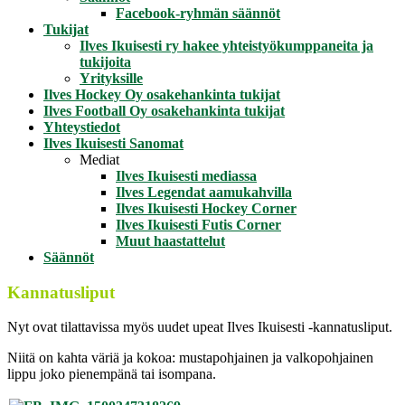
Facebook-ryhmän säännöt
Tukijat
Ilves Ikuisesti ry hakee yhteistyökumppaneita ja
tukijoita
Yrityksille
Ilves Hockey Oy osakehankinta tukijat
Ilves Football Oy osakehankinta tukijat
Yhteystiedot
Ilves Ikuisesti Sanomat
Mediat
Ilves Ikuisesti mediassa
Ilves Legendat aamukahvilla
Ilves Ikuisesti Hockey Corner
Ilves Ikuisesti Futis Corner
Muut haastattelut
Säännöt
Kannatusliput
Nyt ovat tilattavissa myös uudet upeat Ilves Ikuisesti -kannatusliput.
Niitä on kahta väriä ja kokoa: mustapohjainen ja valkopohjainen
lippu joko pienempänä tai isompana.