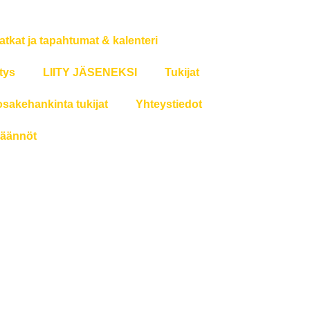
atkat ja tapahtumat & kalenteri
tys
LIITY JÄSENEKSI
Tukijat
osakehankinta tukijat
Yhteystiedot
äännöt