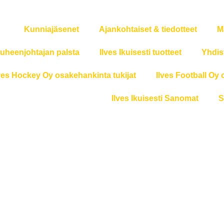
Kunniajäsenet
Ajankohtaiset & tiedotteet
M
uheenjohtajan palsta
Ilves Ikuisesti tuotteet
Yhdis
ves Hockey Oy osakehankinta tukijat
Ilves Football Oy 
Ilves Ikuisesti Sanomat
S