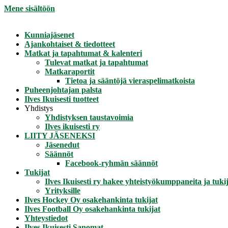
Mene sisältöön
Kunniajäsenet
Ajankohtaiset & tiedotteet
Matkat ja tapahtumat & kalenteri
Tulevat matkat ja tapahtumat
Matkaraportit
Tietoa ja sääntöjä vieraspelimatkoista
Puheenjohtajan palsta
Ilves Ikuisesti tuotteet
Yhdistys
Yhdistyksen taustavoimia
Ilves ikuisesti ry
LIITY JÄSENEKSI
Jäsenedut
Säännöt
Facebook-ryhmän säännöt
Tukijat
Ilves Ikuisesti ry hakee yhteistyökumppaneita ja tukij
Yrityksille
Ilves Hockey Oy osakehankinta tukijat
Ilves Football Oy osakehankinta tukijat
Yhteystiedot
Ilves Ikuisesti Sanomat