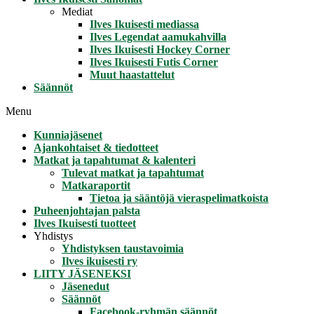
Mediat
Ilves Ikuisesti mediassa
Ilves Legendat aamukahvilla
Ilves Ikuisesti Hockey Corner
Ilves Ikuisesti Futis Corner
Muut haastattelut
Säännöt
Menu
Kunniajäsenet
Ajankohtaiset & tiedotteet
Matkat ja tapahtumat & kalenteri
Tulevat matkat ja tapahtumat
Matkaraportit
Tietoa ja sääntöjä vieraspelimatkoista
Puheenjohtajan palsta
Ilves Ikuisesti tuotteet
Yhdistys
Yhdistyksen taustavoimia
Ilves ikuisesti ry
LIITY JÄSENEKSI
Jäsenedut
Säännöt
Facebook-ryhmän säännöt