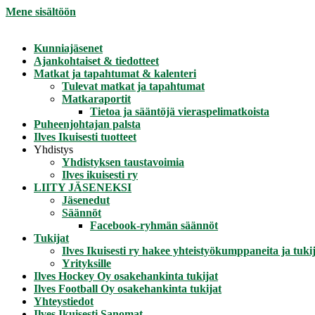
Mene sisältöön
Kunniajäsenet
Ajankohtaiset & tiedotteet
Matkat ja tapahtumat & kalenteri
Tulevat matkat ja tapahtumat
Matkaraportit
Tietoa ja sääntöjä vieraspelimatkoista
Puheenjohtajan palsta
Ilves Ikuisesti tuotteet
Yhdistys
Yhdistyksen taustavoimia
Ilves ikuisesti ry
LIITY JÄSENEKSI
Jäsenedut
Säännöt
Facebook-ryhmän säännöt
Tukijat
Ilves Ikuisesti ry hakee yhteistyökumppaneita ja tukij
Yrityksille
Ilves Hockey Oy osakehankinta tukijat
Ilves Football Oy osakehankinta tukijat
Yhteystiedot
Ilves Ikuisesti Sanomat