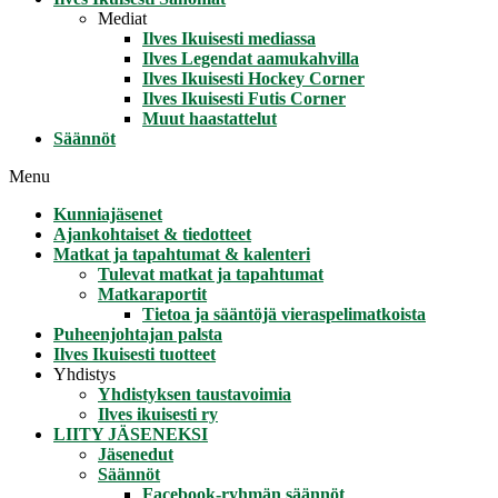
Mediat
Ilves Ikuisesti mediassa
Ilves Legendat aamukahvilla
Ilves Ikuisesti Hockey Corner
Ilves Ikuisesti Futis Corner
Muut haastattelut
Säännöt
Menu
Kunniajäsenet
Ajankohtaiset & tiedotteet
Matkat ja tapahtumat & kalenteri
Tulevat matkat ja tapahtumat
Matkaraportit
Tietoa ja sääntöjä vieraspelimatkoista
Puheenjohtajan palsta
Ilves Ikuisesti tuotteet
Yhdistys
Yhdistyksen taustavoimia
Ilves ikuisesti ry
LIITY JÄSENEKSI
Jäsenedut
Säännöt
Facebook-ryhmän säännöt