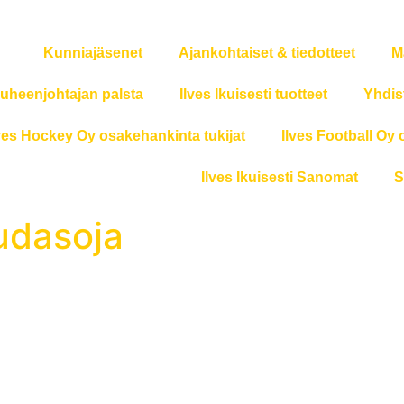
Kunniajäsenet
Ajankohtaiset & tiedotteet
M
uheenjohtajan palsta
Ilves Ikuisesti tuotteet
Yhdis
ves Hockey Oy osakehankinta tukijat
Ilves Football Oy 
Ilves Ikuisesti Sanomat
S
audasoja