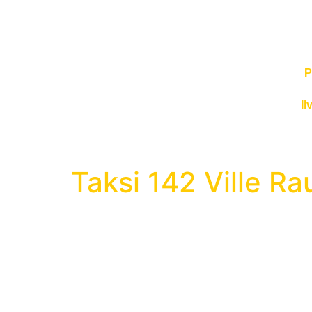
P
Il
Taksi 142 Ville R