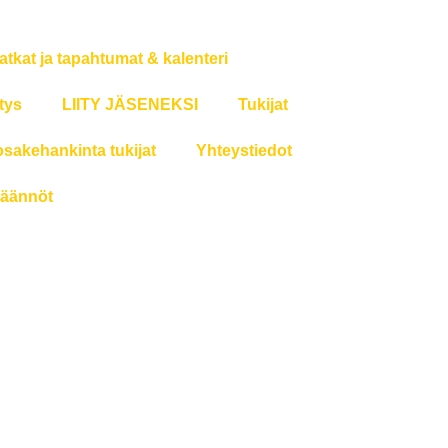
atkat ja tapahtumat & kalenteri
tys
LIITY JÄSENEKSI
Tukijat
osakehankinta tukijat
Yhteystiedot
äännöt