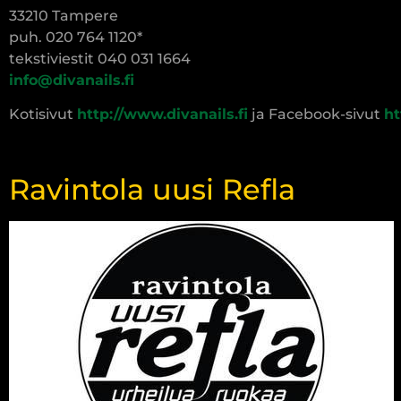
33210 Tampere
puh. 020 764 1120*
tekstiviestit 040 031 1664
info@divanails.fi
Kotisivut
http://www.divanails.fi
ja Facebook-sivut
ht
Ravintola uusi Refla