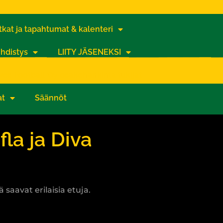
kat ja tapahtumat & kalenteri
hdistys
LIITY JÄSENEKSI
lves Football Oy osakehankinta tukijat
at
Säännöt
la ja Diva
aavat erilaisia etuja.