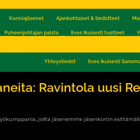
Kunniajäsenet
Ajankohtaiset & tiedotteet
Mat
Puheenjohtajan palsta
Ilves Ikuisesti tuotteet
Y
ukijat
Ilves Hockey Oy osakehankinta tukijat
I
Yhteystiedot
Ilves Ikuisesti Sanom
eita: Ravintola uusi Ref
yökumppania, joilta jäsenemme jäsenkortin esittämällä s