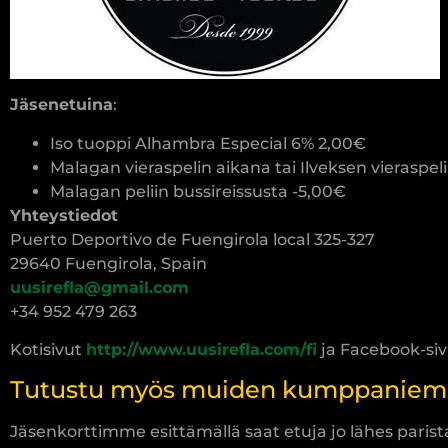
Jäsenetuina
:
Iso tuoppi Alhambra Especial 6% 2,00€
Malagan vieraspelin aikana tai Ilveksen vieraspel
Malagan peliin bussireissusta -5,00€
Yhteystiedot
Puerto Deportivo de Fuengirola local 325-327
29640 Fuengirola, Spain
uusirefla@gmail.com
+34 952 479 263
Kotisivut
http://www.uusirefla.com/fi
ja Facebook-si
Tutustu myös muiden kumppaniemme
Jäsenkorttimme esittämällä saat etuja jo lähes pari