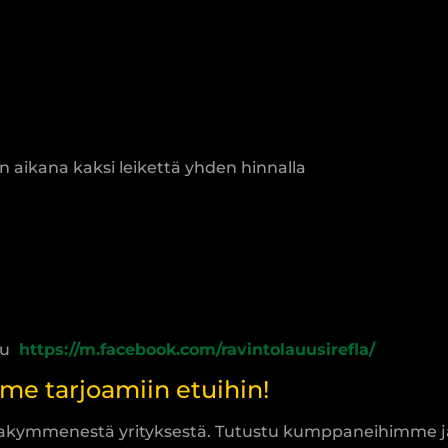
in aikana kaksi leikettä yhden hinnalla
vu
https://m.facebook.com/ravintolauusirefla/
 tarjoamiin etuihin!
stakymmenestä yrityksestä. Tutustu kumppaneihimme ja