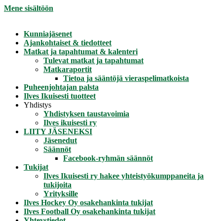
Mene sisältöön
Kunniajäsenet
Ajankohtaiset & tiedotteet
Matkat ja tapahtumat & kalenteri
Tulevat matkat ja tapahtumat
Matkaraportit
Tietoa ja sääntöjä vieraspelimatkoista
Puheenjohtajan palsta
Ilves Ikuisesti tuotteet
Yhdistys
Yhdistyksen taustavoimia
Ilves ikuisesti ry
LIITY JÄSENEKSI
Jäsenedut
Säännöt
Facebook-ryhmän säännöt
Tukijat
Ilves Ikuisesti ry hakee yhteistyökumppaneita ja
tukijoita
Yrityksille
Ilves Hockey Oy osakehankinta tukijat
Ilves Football Oy osakehankinta tukijat
Yhteystiedot