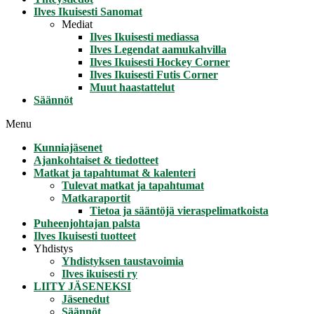
Ilves Ikuisesti Sanomat
Mediat
Ilves Ikuisesti mediassa
Ilves Legendat aamukahvilla
Ilves Ikuisesti Hockey Corner
Ilves Ikuisesti Futis Corner
Muut haastattelut
Säännöt
Menu
Kunniajäsenet
Ajankohtaiset & tiedotteet
Matkat ja tapahtumat & kalenteri
Tulevat matkat ja tapahtumat
Matkaraportit
Tietoa ja sääntöjä vieraspelimatkoista
Puheenjohtajan palsta
Ilves Ikuisesti tuotteet
Yhdistys
Yhdistyksen taustavoimia
Ilves ikuisesti ry
LIITY JÄSENEKSI
Jäsenedut
Säännöt