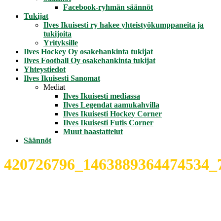
Facebook-ryhmän säännöt
Tukijat
Ilves Ikuisesti ry hakee yhteistyökumppaneita ja
tukijoita
Yrityksille
Ilves Hockey Oy osakehankinta tukijat
Ilves Football Oy osakehankinta tukijat
Yhteystiedot
Ilves Ikuisesti Sanomat
Mediat
Ilves Ikuisesti mediassa
Ilves Legendat aamukahvilla
Ilves Ikuisesti Hockey Corner
Ilves Ikuisesti Futis Corner
Muut haastattelut
Säännöt
420726796_1463889364474534_