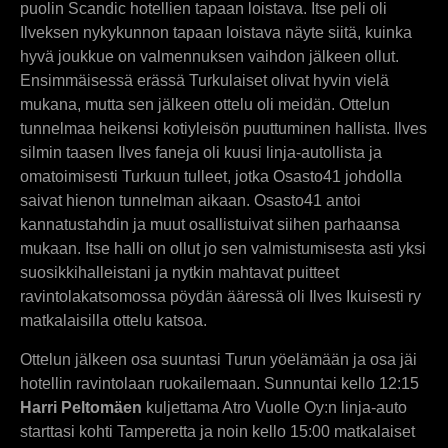
puolin Scandic hotellien tapaan loistava. Itse peli oli
Ilveksen nykykunnon tapaan loistava näyte siitä, kuinka
hyvä joukkue on valmennuksen vaihdon jälkeen ollut.
Ensimmäisessä erässä Turkulaiset olivat hyvin vielä
mukana, mutta sen jälkeen ottelu oli meidän. Ottelun
tunnelmaa heikensi kotiyleisön puuttuminen hallista. Ilves
silmin taasen Ilves faneja oli kuusi linja-autollista ja
omatoimisesti Turkuun tulleet, jotka Osasto41 johdolla
saivat hienon tunnelman aikaan. Osasto41 antoi
kannatustahdin ja muut osallistuivat siihen parhaansa
mukaan. Itse halli on ollut jo sen valmistumisesta asti yksi
suosikkihalleistani ja nytkin mahtavat puitteet
ravintolakatsomossa pöydän ääressä oli Ilves Ikuisesti ry
matkalaisilla ottelu katsoa.
Ottelun jälkeen osa suuntasi Turun yöelämään ja osa jäi
hotellin ravintolaan ruokailemaan. Sunnuntai kello 12:15
Harri Peltomäen
kuljettama Atro Vuolle Oy:n linja-auto
starttasi kohti Tamperetta ja noin kello 15:00 matkalaiset