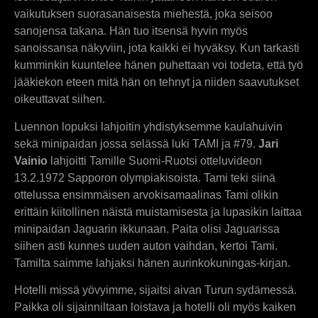
vaikutuksen suorasanaisesta miehestä, joka seisoo
sanojensa takana. Hän tuo itsensä hyvin myös
sanoissansa näkyviin, jota kaikki ei hyväksy. Kun tarkasti
kumminkin kuuntelee hänen puhettaan voi todeta, että työ
jääkiekon eteen mitä hän on tehnyt ja niiden saavutukset
oikeuttavat siihen.
Luennon lopuksi lahjoitin yhdistyksemme kaulahuivin
sekä minipaidan jossa selässä luki TAMI ja #79.
Jari
Vainio
lahjoitti Tamille Suomi-Ruotsi otteluvideon
13.2.1972 Sapporon olympiakisoista. Tami teki siinä
ottelussa ensimmäisen arvokisamaalinas Tami olikin
erittäin kiitollinen näistä muistamisesta ja lupasikin laittaa
minipaidan Jaguarin ikkunaan. Paita olisi Jaguarissa
siihen asti kunnes uuden auton vaihdan, kertoi Tami.
Tamilta saimme lahjaksi hänen aurinkokuningas-kirjan.
Hotelli missä yövyimme, sijaitsi aivan Turun sydämessä.
Paikka oli sijainniltaan loistava ja hotelli oli myös kaiken