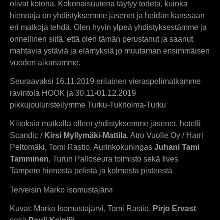
olivat kotona. Kokonaisuutena täytyy todeta, kuinka
hienoaja on yhdistyksemme jäsenet ja heidän kanssaan
eri matkoja tehdä. Olen hyvin ylpeä yhdistyksestämme ja
onnellinen siitä, että olen tämän perustanut ja saanut
mahtavia ystäviä ja elämyksiä jo muutaman ensimmäisen
vuoden aikanamme.
Seuraavaksi 16.11.2019 erilainen vieraspelimatkamme
ravintola HOOK ja 30.11-01.12.2019
pikkujouluristeilymme Turku-Tukholma-Turku
Kiitoksia matkalla olleet yhdistyksemme jäsenet, hotelli
Scandic /
Kirsi Myllymäki-Mattila
, Atro Vuolle Oy / Harri
Peltomäki, Tomi Rastio, Aurinkokuningas
Juhani Tami
Tamminen
, Turun Palloseura toimisto sekä Ilves
Tampere hienosta pelistä ja kolmesta pisteestä
Terveisin Marko Isomustajärvi
Kuvat: Marko Isomustajärvi, Tomi Rastio,
Pirjo Ervast