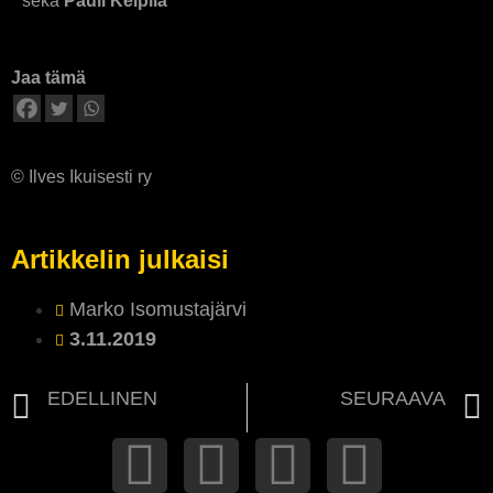
sekä
Pauli Keipilä
Jaa tämä
© Ilves Ikuisesti ry
Artikkelin julkaisi
Marko Isomustajärvi
3.11.2019
EDELLINEN
SEURAAVA
Puheenjohtajan syystervehdys 2019
ILVES IKUISESTI RY TIEDOTTAA – NÄIN MAKSAT JÄSENMAKSUN VUODELLE 2020