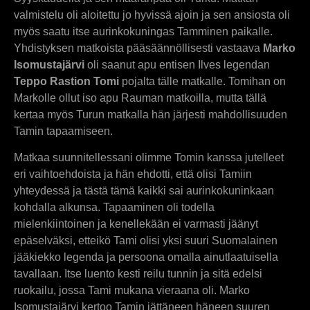
valmistelu oli aloitettu jo hyvissä ajoin ja sen ansiosta oli
myös saatu itse aurinkokuningas Tamminen paikalle.
Yhdistyksen matkoista pääsäännöllisesti vastaava
Marko
Isomustajärvi
oli saanut apu entisen Ilves legendan
Teppo Rastion Tomi
pojalta tälle matkalle. Tomihan on
Markolle ollut iso apu Rauman matkoilla, mutta tällä
kertaa myös Turun matkalla hän järjesti mahdollisuuden
Tamin tapaamiseen.
Matkaa suunnitellessani olimme Tomin kanssa jutelleet
eri vaihtoehdoista ja hän ehdotti, että olisi Tamiin
yhteydessä ja tästä tämä kaikki sai aurinkokuninkaan
kohdalla alkunsa. Tapaaminen oli todella
mielenkiintoinen ja kenellekään ei varmasti jäänyt
epäselväksi, etteikö Tami olisi yksi suuri Suomalainen
jääkiekko legenda ja persoona omalla ainutlaatuisella
tavallaan. Itse luento kesti reilu tunnin ja sitä edelsi
ruokailu, jossa Tami mukana vieraana oli. Marko
Isomustajärvi kertoo Tamin jättäneen häneen suuren