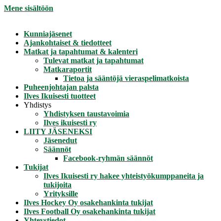
Mene sisältöön
Kunniajäsenet
Ajankohtaiset & tiedotteet
Matkat ja tapahtumat & kalenteri
Tulevat matkat ja tapahtumat
Matkaraportit
Tietoa ja sääntöjä vieraspelimatkoista
Puheenjohtajan palsta
Ilves Ikuisesti tuotteet
Yhdistys
Yhdistyksen taustavoimia
Ilves ikuisesti ry
LIITY JÄSENEKSI
Jäsenedut
Säännöt
Facebook-ryhmän säännöt
Tukijat
Ilves Ikuisesti ry hakee yhteistyökumppaneita ja
tukijoita
Yrityksille
Ilves Hockey Oy osakehankinta tukijat
Ilves Football Oy osakehankinta tukijat
Yhteystiedot