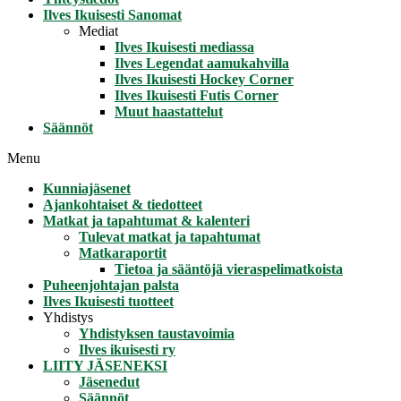
Ilves Ikuisesti Sanomat
Mediat
Ilves Ikuisesti mediassa
Ilves Legendat aamukahvilla
Ilves Ikuisesti Hockey Corner
Ilves Ikuisesti Futis Corner
Muut haastattelut
Säännöt
Menu
Kunniajäsenet
Ajankohtaiset & tiedotteet
Matkat ja tapahtumat & kalenteri
Tulevat matkat ja tapahtumat
Matkaraportit
Tietoa ja sääntöjä vieraspelimatkoista
Puheenjohtajan palsta
Ilves Ikuisesti tuotteet
Yhdistys
Yhdistyksen taustavoimia
Ilves ikuisesti ry
LIITY JÄSENEKSI
Jäsenedut
Säännöt