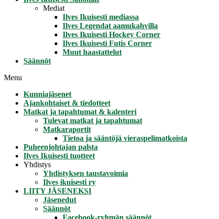
Mediat
Ilves Ikuisesti mediassa
Ilves Legendat aamukahvilla
Ilves Ikuisesti Hockey Corner
Ilves Ikuisesti Futis Corner
Muut haastattelut
Säännöt
Menu
Kunniajäsenet
Ajankohtaiset & tiedotteet
Matkat ja tapahtumat & kalenteri
Tulevat matkat ja tapahtumat
Matkaraportit
Tietoa ja sääntöjä vieraspelimatkoista
Puheenjohtajan palsta
Ilves Ikuisesti tuotteet
Yhdistys
Yhdistyksen taustavoimia
Ilves ikuisesti ry
LIITY JÄSENEKSI
Jäsenedut
Säännöt
Facebook-ryhmän säännöt