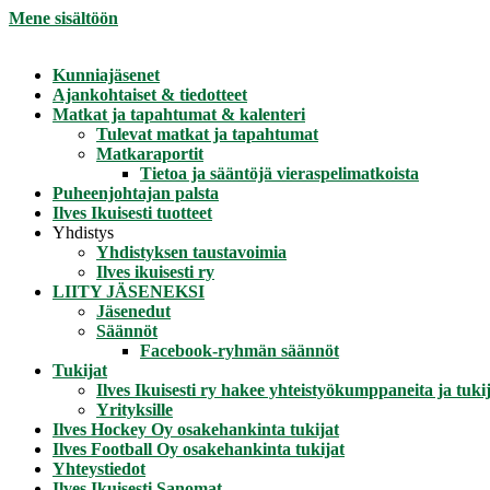
Mene sisältöön
Kunniajäsenet
Ajankohtaiset & tiedotteet
Matkat ja tapahtumat & kalenteri
Tulevat matkat ja tapahtumat
Matkaraportit
Tietoa ja sääntöjä vieraspelimatkoista
Puheenjohtajan palsta
Ilves Ikuisesti tuotteet
Yhdistys
Yhdistyksen taustavoimia
Ilves ikuisesti ry
LIITY JÄSENEKSI
Jäsenedut
Säännöt
Facebook-ryhmän säännöt
Tukijat
Ilves Ikuisesti ry hakee yhteistyökumppaneita ja tukij
Yrityksille
Ilves Hockey Oy osakehankinta tukijat
Ilves Football Oy osakehankinta tukijat
Yhteystiedot
Ilves Ikuisesti Sanomat